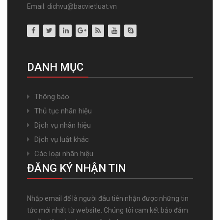
Email: dichvu@bacvietluat.vn
DANH MỤC
Thông báo
Thủ tục nhãn hiệu
Dịch vụ nhãn hiệu
Dịch vụ luật khác
Các loại nhãn hiệu
ĐĂNG KÝ NHẬN TIN
Nhập email để là người đâu tiên nhận được những tin
tức mới nhất từ website. Chúng tôi cam kết bảo đảm