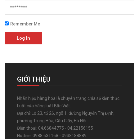
Remember Me
Log In
GIỚI THIỆU
Nhãn hiệu hàng hóa là chuyên trang chia sẻ kiến thức
Luật của hãng luật Bắc Việt.
Địa chỉ: Lô 23, tổ 26, ngõ 1, đường Nguyễn Thị Định,
phường Trung Hòa, Cầu Giấy, Hà Nội.
Điện thoại: 04.66844775 - 04.22156155
Hotline: 0988.631168 - 0938188889