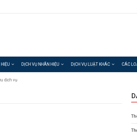
 HIỆU
DỊCH VỤ NHÃN HIỆU
DỊCH VỤ LUẬT KHÁC
CÁC LO
u dịch vụ
D
Th
Th