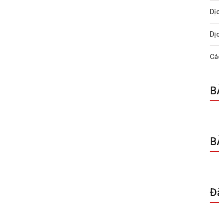
Dị
Dị
Cá
B
B
Đ