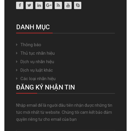
DANH MỤC
Thông báo
Thủ tục nhãn hiệu
Dịch vụ nhãn hiệu
Dịch vụ luật khác
Các loại nhãn hiệu
ĐĂNG KÝ NHẬN TIN
Nhập email để là người đâu tiên nhận được những tin
tức mới nhất từ website. Chúng tôi cam kết bảo đảm
quyền riêng tư cho email của bạn