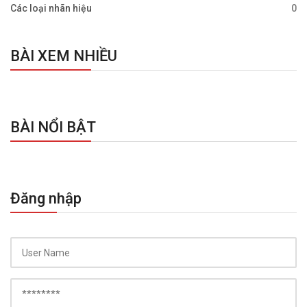
Các loại nhãn hiệu
0
BÀI XEM NHIỀU
BÀI NỔI BẬT
Đăng nhập