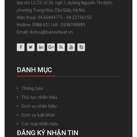
Địa chỉ: Lô 23, tổ 26, ngõ 1, đường Nguyễn Thị Định,
phường Trung Hòa, Cầu Giấy, Hà Nội.
Điện thoại: 04.66844775 - 04.22156155
Hotline: 0988.631168 - 0938188889
Email: dichvu@bacvietluat.vn
DANH MỤC
Thông báo
Thủ tục nhãn hiệu
Dịch vụ nhãn hiệu
Dịch vụ luật khác
Các loại nhãn hiệu
ĐĂNG KÝ NHẬN TIN