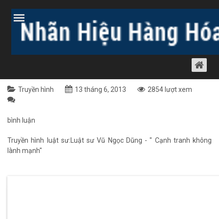
Trang chủ
Bài viết
Thông báo
Truyền hình
TRUYỀN HÌNH LUẬT SƯ:LUẬT SƯ VŨ
NGỌC DŨNG - " CẠNH TRANH KHÔNG
LÀNH MẠNH"
Truyền hình
13 tháng 6, 2013
2854 lượt xem
bình luận
Truyền hình luật sư:Luật sư Vũ Ngọc Dũng - " Cạnh tranh không
lành mạnh"