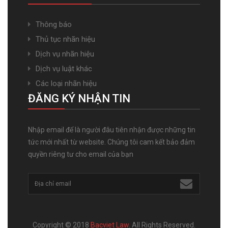
Thông báo
Thủ tục nhãn hiệu
Dịch vụ nhãn hiệu
Dịch vụ luật khác
Các loại nhãn hiệu
ĐĂNG KÝ NHẬN TIN
Nhập email để là người đâu tiên nhận được những tin
tức mới nhất từ website. Chúng tôi cam kết bảo đảm
quyền riêng tư cho email của bạn
Copyright © 2018
Bacviet Law
. All Rights Reserved.