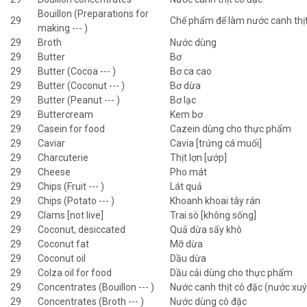
Bouillon (Preparations for
29
Chế phẩm để làm nước canh thị
making --- )
29
Broth
Nước dùng
29
Butter
Bơ
29
Butter (Cocoa --- )
Bơ ca cao
29
Butter (Coconut --- )
Bơ dừa
29
Butter (Peanut --- )
Bơ lạc
29
Buttercream
Kem bơ
29
Casein for food
Cazein dùng cho thực phẩm
29
Caviar
Cavia [trứng cá muối]
29
Charcuterie
Thịt lợn [ướp]
29
Cheese
Pho mát
29
Chips (Fruit --- )
Lát quả
29
Chips (Potato --- )
Khoanh khoai tây rán
29
Clams [not live]
Trai sò [không sống]
29
Coconut, desiccated
Quả dừa sấy khô
29
Coconut fat
Mỡ dừa
29
Coconut oil
Dầu dừa
29
Colza oil for food
Dầu cải dùng cho thực phẩm
29
Concentrates (Bouillon --- )
Nước canh thịt cô đặc (nước xuý
29
Concentrates (Broth --- )
Nước dùng cô đặc