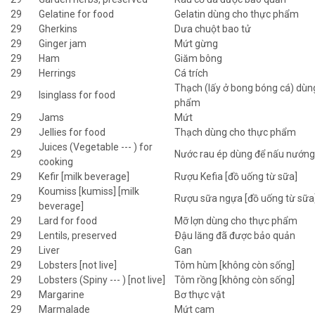
29
Gelatine for food
Gelatin dùng cho thực phẩm
29
Gherkins
Dưa chuột bao tử
29
Ginger jam
Mứt gừng
29
Ham
Giăm bông
29
Herrings
Cá trích
Thạch (lấy ở bong bóng cá) dùn
29
Isinglass for food
phẩm
29
Jams
Mứt
29
Jellies for food
Thạch dùng cho thực phẩm
Juices (Vegetable --- ) for
29
Nước rau ép dùng để nấu nướng
cooking
29
Kefir [milk beverage]
Rượu Kefia [đồ uống từ sữa]
Koumiss [kumiss] [milk
29
Rượu sữa ngựa [đồ uống từ sữa
beverage]
29
Lard for food
Mỡ lợn dùng cho thực phẩm
29
Lentils, preserved
Ðậu lăng đã được bảo quản
29
Liver
Gan
29
Lobsters [not live]
Tôm hùm [không còn sống]
29
Lobsters (Spiny --- ) [not live]
Tôm rồng [không còn sống]
29
Margarine
Bơ thực vật
29
Marmalade
Mứt cam