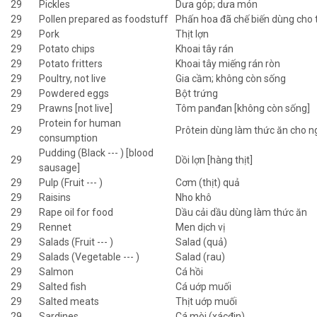
29
Pickles
Dưa góp; dưa món
29
Pollen prepared as foodstuff
Phấn hoa đã chế biến dùng cho
29
Pork
Thịt lợn
29
Potato chips
Khoai tây rán
29
Potato fritters
Khoai tây miếng rán ròn
29
Poultry, not live
Gia cầm; không còn sống
29
Powdered eggs
Bột trứng
29
Prawns [not live]
Tôm panđan [không còn sống]
Protein for human
29
Prôtein dùng làm thức ăn cho n
consumption
Pudding (Black --- ) [blood
29
Dồi lợn [hàng thịt]
sausage]
29
Pulp (Fruit --- )
Cơm (thịt) quả
29
Raisins
Nho khô
29
Rape oil for food
Dầu cải dầu dùng làm thức ăn
29
Rennet
Men dịch vị
29
Salads (Fruit --- )
Salad (quả)
29
Salads (Vegetable --- )
Salad (rau)
29
Salmon
Cá hồi
29
Salted fish
Cá uớp muối
29
Salted meats
Thịt uớp muối
29
Sardines
Cá mòi (xácđin)