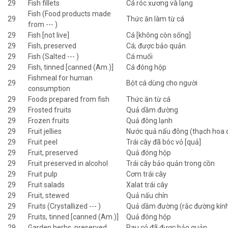
29
Fish fillets
Cá róc xương và lạng
Fish (Food products made
29
Thức ăn làm từ cá
from --- )
29
Fish [not live]
Cá [không còn sống]
29
Fish, preserved
Cá; được bảo quản
29
Fish (Salted --- )
Cá muối
29
Fish, tinned [canned (Am.)]
Cá đóng hộp
Fishmeal for human
29
Bột cá dùng cho người
consumption
29
Foods prepared from fish
Thức ăn từ cá
29
Frosted fruits
Quả dầm đường
29
Frozen fruits
Quả đông lạnh
29
Fruit jellies
Nước quả nấu đông (thạch hoa 
29
Fruit peel
Trái cây đã bóc vỏ [quả]
29
Fruit, preserved
Quả đóng hộp
29
Fruit preserved in alcohol
Trái cây bảo quản trong cồn
29
Fruit pulp
Cơm trái cây
29
Fruit salads
Xalat trái cây
29
Fruit, stewed
Quả nấu chín
29
Fruits (Crystallized --- )
Quả dầm đường (rắc đường kín
29
Fruits, tinned [canned (Am.)]
Quả đóng hộp
29
Garden herbs, preserved
Rau cỏ đã được bảo quản