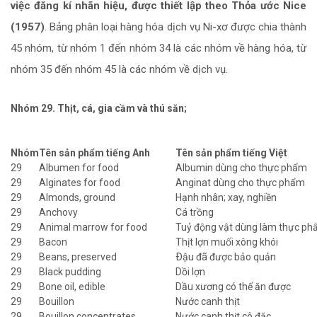
việc đăng kí nhãn hiệu, được thiết lập theo Thỏa ước Nice
(1957)
. Bảng phân loại hàng hóa dịch vụ Ni-xơ được chia thành
45 nhóm, từ nhóm 1 đến nhóm 34 là các nhóm về hàng hóa, từ
nhóm 35 đến nhóm 45 là các nhóm về dịch vụ.
Nhóm 29. Thịt, cá, gia cầm và thú săn;
Nhóm
Tên sản phẩm tiếng Anh
Tên sản phẩm tiếng Việt
29
Albumen for food
Albumin dùng cho thực phẩm
29
Alginates for food
Anginat dùng cho thực phẩm
29
Almonds, ground
Hạnh nhân; xay, nghiền
29
Anchovy
Cá trồng
29
Animal marrow for food
Tuỷ động vật dùng làm thực p
29
Bacon
Thịt lợn muối xông khói
29
Beans, preserved
Ðậu đã được bảo quản
29
Black pudding
Dồi lợn
29
Bone oil, edible
Dầu xương có thể ăn được
29
Bouillon
Nước canh thịt
29
Bouillon concentrates
Nước canh thịt cô đặc