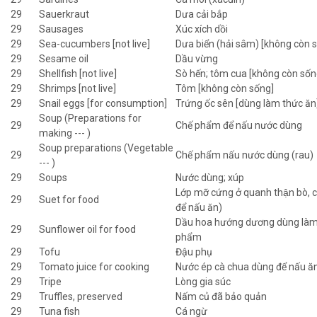
29
Sauerkraut
Dưa cải bắp
29
Sausages
Xúc xích dồi
29
Sea-cucumbers [not live]
Dưa biển (hải sâm) [không còn 
29
Sesame oil
Dầu vừng
29
Shellfish [not live]
Sò hến; tôm cua [không còn sốn
29
Shrimps [not live]
Tôm [không còn sống]
29
Snail eggs [for consumption]
Trứng ốc sên [dùng làm thức ăn
Soup (Preparations for
29
Chế phẩm để nấu nước dùng
making --- )
Soup preparations (Vegetable
29
Chế phẩm nấu nước dùng (rau)
--- )
29
Soups
Nước dùng; xúp
Lớp mỡ cứng ở quanh thận bò, 
29
Suet for food
để nấu ăn)
Dầu hoa hướng dương dùng làm
29
Sunflower oil for food
phẩm
29
Tofu
Đậu phụ
29
Tomato juice for cooking
Nước ép cà chua dùng để nấu ă
29
Tripe
Lòng gia súc
29
Truffles, preserved
Nấm củ đã bảo quản
29
Tuna fish
Cá ngừ