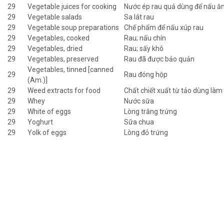
29
Vegetable juices for cooking
Nước ép rau quả dùng để nấu ă
29
Vegetable salads
Sa lát rau
29
Vegetable soup preparations
Chế phẩm để nấu xúp rau
29
Vegetables, cooked
Rau; nấu chín
29
Vegetables, dried
Rau; sấy khô
29
Vegetables, preserved
Rau đã được bảo quản
Vegetables, tinned [canned
29
Rau đóng hộp
(Am.)]
29
Weed extracts for food
Chất chiết xuất từ tảo dùng là
29
Whey
Nước sữa
29
White of eggs
Lòng trắng trứng
29
Yoghurt
Sữa chua
29
Yolk of eggs
Lòng đỏ trứng