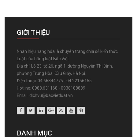
GIỚI THIỆU
Nhãn hiệu hàng hóa là chuyên trang chia sẻ kiến thức
Luật của hãng luật Bắc Việt.
Địa chỉ: Lô 23, tổ 26, ngõ 1, đường Nguyễn Thị Định,
phường Trung Hòa, Cầu Giấy, Hà Nội.
Điện thoại: 04.66844775 - 04.22156155
Hotline: 0988.631168 - 0938188889
Email: dichvu@bacvietluat.vn
DANH MỤC