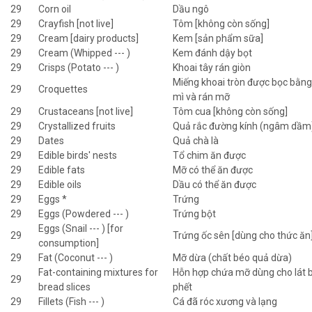
29
Corn oil
Dầu ngô
29
Crayfish [not live]
Tôm [không còn sống]
29
Cream [dairy products]
Kem [sản phẩm sữa]
29
Cream (Whipped --- )
Kem đánh dậy bọt
29
Crisps (Potato --- )
Khoai tây rán giòn
Miếng khoai tròn được bọc bằng
29
Croquettes
mì và rán mỡ
29
Crustaceans [not live]
Tôm cua [không còn sống]
29
Crystallized fruits
Quả rắc đường kính (ngâm dầm
29
Dates
Quả chà là
29
Edible birds' nests
Tổ chim ăn được
29
Edible fats
Mỡ có thể ăn được
29
Edible oils
Dầu có thể ăn được
29
Eggs *
Trứng
29
Eggs (Powdered --- )
Trứng bột
Eggs (Snail --- ) [for
29
Trứng ốc sên [dùng cho thức ăn
consumption]
29
Fat (Coconut --- )
Mỡ dừa (chất béo quả dừa)
Fat-containing mixtures for
Hỗn hợp chứa mỡ dùng cho lát
29
bread slices
phết
29
Fillets (Fish --- )
Cá đã róc xương và lạng