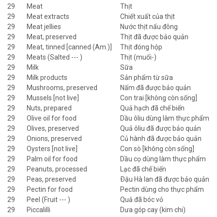
29
Meat
Thịt
29
Meat extracts
Chiết xuất của thịt
29
Meat jellies
Nước thịt nấu đông
29
Meat, preserved
Thịt đã được bảo quản
29
Meat, tinned [canned (Am.)]
Thịt đóng hộp
29
Meats (Salted --- )
Thịt (muối-)
29
Milk
Sữa
29
Milk products
Sản phẩm từ sữa
29
Mushrooms, preserved
Nấm đã được bảo quản
29
Mussels [not live]
Con trai [không còn sống]
29
Nuts, prepared
Quả hạch đã chế biến
29
Olive oil for food
Dầu ôliu dùng làm thực phẩm
29
Olives, preserved
Quả ôliu đã được bảo quản
29
Onions, preserved
Củ hành đã được bảo quản
29
Oysters [not live]
Con sò [không còn sống]
29
Palm oil for food
Dầu cọ dùng làm thực phẩm
29
Peanuts, processed
Lạc đã chế biến
29
Peas, preserved
Ðậu Hà lan đã được bảo quản
29
Pectin for food
Pectin dùng cho thực phẩm
29
Peel (Fruit --- )
Quả đã bóc vỏ
29
Piccalilli
Dưa góp cay (kim chi)