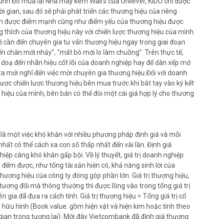
Kinh Đô mua lại Nhà máy kem Wall’s của Unilever, KIDO chỉ được
 gian, sau đó sẽ phải phát triển các thương hiệu của riêng
m được điểm mạnh cũng như điểm yếu của thương hiệu được
 thích của thương hiệu này với chiến lược thương hiệu của mình.
ẽ cần đến chuyên gia tư vấn thương hiệu ngay trong giai đoạn
n chân mới nhảy”, "mất bò mới lo làm chuồng”. Trên thực tế,
e doạ đến nhãn hiệu cốt lõi của doanh nghiệp hay để dàn xếp mớ
a mới nghĩ đến việc mời chuyên gia thương hiệu.Đối với doanh
ược chiến lược thương hiệu bên mua trước khi bắt tay vào ký kết
hiệu của mình, bên bán có thể đòi một cái giá hợp lý cho thương
 là một việc khó khăn với nhiều phương pháp định giá và mỗi
ất có thể cách xa con số thấp nhất đến vài lần. Định giá
hiệp càng khó khăn gấp bội. Về lý thuyết, giá trị doanh nghiệp
 đếm được, như tổng tài sản hiện có, khả năng sinh lời của
thương hiệu của công ty đóng góp phần lớn. Giá trị thương hiệu,
 tương đối mà thông thường thì được lồng vào trong tổng giá trị
ên gia đã đưa ra cách tính: Giá trị thương hiệu = Tổng giá trị cổ
ản hữu hình (Book value: gồm hiện vật và hiện kim hoặc tính theo
gian trong tương lai). Mới đây Vietcombank đã định giá thương