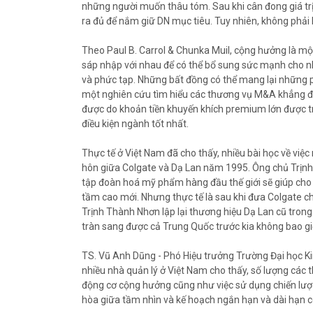
những người muốn thâu tóm. Sau khi cân đong giá tr
ra đủ để nắm giữ DN mục tiêu. Tuy nhiên, không phải 
Theo Paul B. Carrol & Chunka Muil, cộng hưởng là mộ
sáp nhập với nhau để có thể bổ sung sức mạnh cho nha
và phức tạp. Những bất đồng có thể mang lại những p
một nghiên cứu tìm hiểu các thương vụ M&A khẳng định
được do khoản tiền khuyến khích premium lớn được trả
điều kiện ngành tốt nhất.
Thực tế ở Việt Nam đã cho thấy, nhiều bài học về việc
hôn giữa Colgate và Dạ Lan năm 1995. Ông chủ Trịnh
tập đoàn hoá mỹ phẩm hàng đầu thế giới sẽ giúp cho 
tầm cao mới. Nhưng thực tế là sau khi đưa Colgate c
Trịnh Thành Nhơn lập lại thương hiệu Dạ Lan cũ trong 
tràn sang được cả Trung Quốc trước kia không bao giờ
TS. Vũ Anh Dũng - Phó Hiệu trưởng Trường Đại học Kin
nhiều nhà quản lý ở Việt Nam cho thấy, số lượng các t
động cơ cộng hưởng cũng như việc sử dụng chiến lược
hòa giữa tầm nhìn và kế hoạch ngắn hạn và dài hạn c