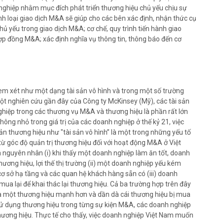
nghiệp nhằm mục đích phát triển thương hiệu chủ yếu chịu sự
ịnh loại giao dịch M&A sẽ giúp cho các bên xác định, nhận thức cụ
chủ yếu trong giao dịch M&A; cơ chế, quy trình tiến hành giao
hợp đồng M&A; xác định nghĩa vụ thông tin, thông báo đến cơ
em xét như một dạng tài sản vô hình và trong một số trường
một nghiên cứu gần đây của Công ty McKinsey (Mỹ), các tài sản
nghiệp trong các thương vụ M&A và thương hiệu là phần rất lớn
không nhỏ trong giá trị của các doanh nghiệp ở thế kỷ 21, việc
 sản thương hiệu như "tài sản vô hình” là một trong những yếu tố
ừ góc độ quản trị thương hiệu đối với hoạt động M&A ở Việt
a nguyên nhân (i) khi thấy một doanh nghiệp làm ăn tốt, doanh
ương hiệu, lợi thế thị trường (ii) một doanh nghiệp yếu kém
 sở hạ tầng và các quan hệ khách hàng sẵn có (iii) doanh
ua lại để khai thác lại thương hiệu. Cả ba trường hợp trên đây
là một thương hiệu mạnh hơn và dần dà cái thương hiệu bị mua
 sử dụng thương hiệu trong từng sự kiện M&A, các doanh nghiệp
hương hiệu. Thực tế cho thấy, việc doanh nghiệp Việt Nam muốn