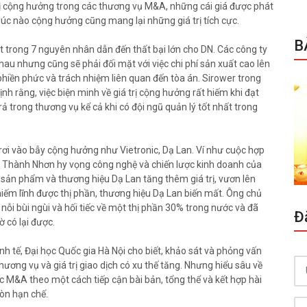
ị cộng hưởng trong các thương vụ M&A, những cái giá được phát
lúc nào cộng hưởng cũng mang lại những giá trị tích cực.
B
t trong 7 nguyên nhân dẫn đến thất bại lớn cho DN. Các công ty
u nhưng cũng sẽ phải đối mặt với việc chi phí sản xuất cao lên
hiền phức và trách nhiệm liên quan đến tòa án. Sirower trong
 rằng, việc biện minh về giá trị cộng hưởng rất hiếm khi đạt
 trong thương vụ kể cả khi có đội ngũ quản lý tốt nhất trong
 rơi vào bẫy cộng hưởng như Vietronic, Dạ Lan. Ví như cuộc hợp
 Thành Nhơn hy vọng công nghệ và chiến lược kinh doanh của
sản phẩm và thương hiệu Dạ Lan tăng thêm giá trị, vươn lên
hiếm lĩnh được thị phần, thương hiệu Dạ Lan biến mất. Ông chủ
nỗi bùi ngùi và hối tiếc về một thị phần 30% trong nước và đã
Đ
 có lại được.
h tế, Đại học Quốc gia Hà Nội cho biết, khảo sát và phỏng vấn
hương vụ và giá trị giao dịch có xu thế tăng. Nhưng hiểu sâu về
 M&A theo một cách tiếp cận bài bản, tổng thể và kết hợp hài
òn hạn chế.