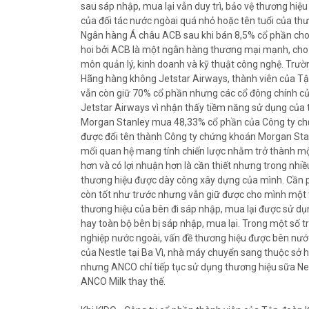
sau sáp nhập, mua lại vẫn duy trì, bảo vệ thương hiệ
của đối tác nước ngòai quá nhỏ hoặc tên tuổi của th
Ngân hàng Á châu ACB sau khi bán 8,5% cổ phần cho S
hoi bởi ACB là một ngân hàng thương mại mạnh, cho
môn quản lý, kinh doanh và kỹ thuật công nghệ. Trườn
Hãng hàng không Jetstar Airways, thành viên của Tập
vẫn còn giữ 70% cổ phần nhưng các cổ đông chính củ
Jetstar Airways vì nhận thấy tiềm năng sử dụng của t
Morgan Stanley mua 48,33% cổ phần của Công ty chứ
được đổi tên thành Công ty chứng khoán Morgan Stanley
mối quan hệ mang tính chiến lược nhằm trở thành mộ
hơn và có lợi nhuận hơn là cần thiết nhưng trong nhi
thương hiệu được dày công xây dựng của mình. Cần 
còn tốt như trước nhưng vẫn giữ được cho mình một t
thương hiệu của bên đi sáp nhập, mua lại được sử d
hay toàn bộ bên bị sáp nhập, mua lại. Trong một số 
nghiệp nước ngoài, vấn đề thương hiệu được bên nướ
của Nestle tại Ba Vì, nhà máy chuyển sang thuộc s
nhưng ANCO chỉ tiếp tục sử dụng thương hiệu sữa Nes
ANCO Milk thay thế.