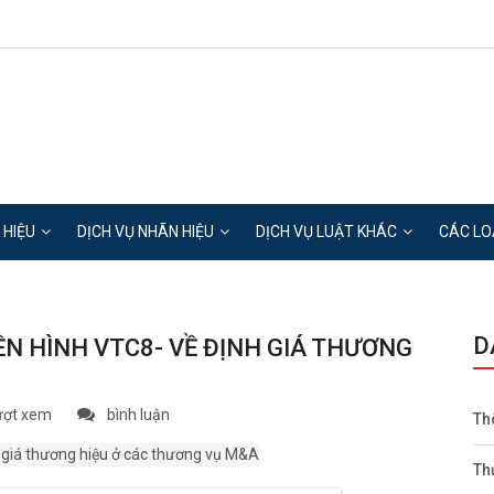
 HIỆU
DỊCH VỤ NHÃN HIỆU
DỊCH VỤ LUẬT KHÁC
CÁC LO
D
ỀN HÌNH VTC8- VỀ ĐỊNH GIÁ THƯƠNG
ượt xem
bình luận
Th
Th