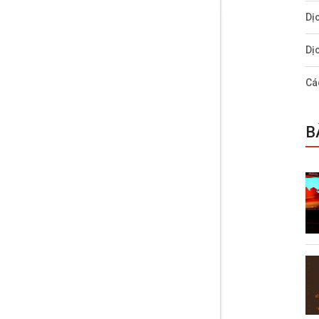
Dị
Dị
Cá
B