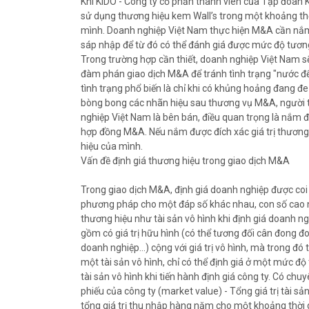
Khi KIDO - Công ty cổ phần thành viên của Tập đoàn 
sử dụng thương hiệu kem Wall’s trong một khoảng thời
mình. Doanh nghiệp Việt Nam thực hiện M&A cần nắ
sáp nhập để từ đó có thể đánh giá được mức độ tương
Trong trường hợp cần thiết, doanh nghiệp Việt Nam s
đàm phán giao dịch M&A để tránh tình trạng "nước đế
tình trạng phổ biến là chỉ khi có khủng hoảng đang đ
bòng bong các nhãn hiệu sau thương vụ M&A, người t
nghiệp Việt Nam là bên bán, điều quan trọng là nắm đ
hợp đồng M&A. Nếu nắm được đích xác giá trị thương 
hiệu của mình.
Vấn đề định giá thương hiệu trong giao dịch M&A
Trong giao dịch M&A, định giá doanh nghiệp được coi
phương pháp cho một đáp số khác nhau, con số cao nh
thương hiệu như tài sản vô hình khi định giá doanh ng
gồm có giá trị hữu hình (có thể tương đối cân đong đo
doanh nghiệp…) cộng với giá trị vô hình, mà trong đó 
một tài sản vô hình, chỉ có thể định giá ở một mức độ
tài sản vô hình khi tiến hành định giá công ty. Có chuy
phiếu của công ty (market value) - Tổng giá trị tài s
tổng giá trị thu nhập hàng năm cho một khoảng thời 