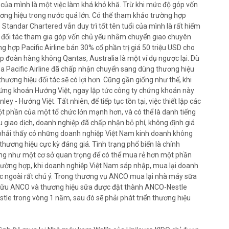
u của mình là một việc làm khá khó khă. Trừ khi mức độ góp vốn
ương hiệu trong nước quá lớn. Có thể tham khảo trường hợp
tandar Chartered vẫn duy trì tốt tên tuổi của mình là rất hiếm
 đối tác tham gia góp vốn chủ yếu nhằm chuyển giao chuyên
g hợp Pacific Airline bán 30% cổ phần trị giá 50 triệu USD cho
 đoàn hàng không Qantas, Australia là một ví dụ ngược lại. Dù
a Pacific Airline đã chấp nhận chuyển sang dùng thương hiệu
hương hiệu đối tác sẽ có lợi hơn. Cũng gần giống như thế, khi
ng khoán Hướng Việt, ngay lập tức công ty chứng khoán này
 - Hướng Việt. Tất nhiên, để tiếp tục tồn tại, việc thiết lập các
t phần của một tổ chức lớn mạnh hơn, và có thể là danh tiếng
ều giao dịch, doanh nghiệp đã chấp nhận bỏ phí, không định giá
phải thấy có những doanh nghiệp Việt Nam kinh doanh không
hương hiệu cực kỳ đáng giá. Tình trạng phổ biến là chính
ụng như một cơ sở quan trọng để có thể mua rẻ hơn một phần
trường hợp, khi doanh nghiệp Việt Nam sáp nhập, mua lại doanh
c ngoài rất chú ý. Trong thương vụ ANCO mua lại nhà máy sữa
ở hữu ANCO và thương hiệu sữa được đặt thành ANCO-Nestle
tle trong vòng 1 năm, sau đó sẽ phải phát triển thương hiệu