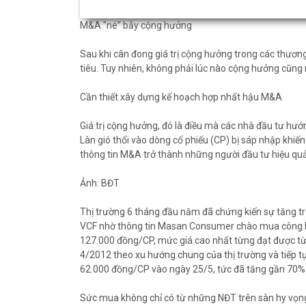
M&A "né” bẫy cộng hưởng
Sau khi cân đong giá trị cộng hưởng trong các thươ
tiêu. Tuy nhiên, không phải lúc nào cộng hưởng cũng m
Cần thiết xây dựng kế hoạch hợp nhất hậu M&A
Giá trị cộng hưởng, đó là điều mà các nhà đầu tư h
Làn gió thổi vào dòng cổ phiếu (CP) bị sáp nhập khiế
thông tin M&A trở thành những người đầu tư hiệu quả
Ảnh: BĐT
Thị trường 6 tháng đầu năm đã chứng kiến sự tăng tr
VCF nhờ thông tin Masan Consumer chào mua công kha
127.000 đồng/CP, mức giá cao nhất từng đạt được từ
4/2012 theo xu hướng chung của thị trường và tiếp tụ
62.000 đồng/CP vào ngày 25/5, tức đã tăng gần 70% 
Sức mua không chỉ có từ những NĐT trên sàn hy vọng