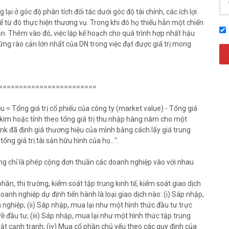
i ở góc độ phân tích đối tác dưới góc độ tài chính, các ích lợi
 từ đó thực hiện thương vụ. Trong khi đó họ thiếu hẳn một chiến
hạn. Thêm vào đó, việc lập kế hoạch cho quá trình hợp nhất hậu
g rào cản lớn nhất của DN trong việc đạt được giá trị mong
========================
iệu = Tổng giá trị cổ phiếu của công ty (market value) - Tổng giá
n kim hoặc tính theo tổng giá trị thu nhập hàng năm cho một
nk đã định giá thương hiệu của mình bằng cách lấy giá trung
ng giá trị tài sản hữu hình của họ...".
ng chỉ là phép cộng đơn thuần các doanh nghiệp vào với nhau
phần, thị trường, kiểm soát tập trung kinh tế, kiểm soát giao dịch
anh nghiệp dự định tiến hành là loại giao dịch nào: (i) Sáp nhập,
 nghiệp; (ii) Sáp nhập, mua lại như một hình thức đầu tư trực
ề đầu tư; (iii) Sáp nhập, mua lại như một hình thức tập trung
uật cạnh tranh; (iv) Mua cổ phần chủ yếu theo các quy định của