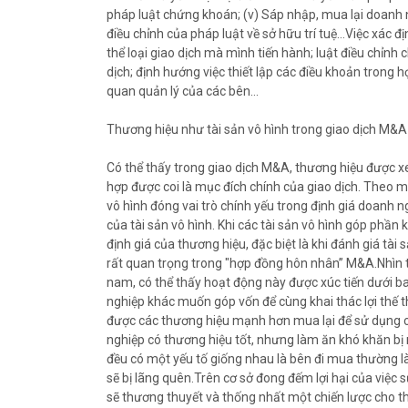
pháp luật chứng khoán; (v) Sáp nhập, mua lại doanh 
điều chỉnh của pháp luật về sở hữu trí tuệ…Việc xác đ
thể loại giao dịch mà mình tiến hành; luật điều chỉnh 
dịch; định hướng việc thiết lập các điều khoản trong 
quan quản lý của các bên…
Thương hiệu như tài sản vô hình trong giao dịch M&A
Có thể thấy trong giao dịch M&A, thương hiệu được x
hợp được coi là mục đích chính của giao dịch. Theo 
vô hình đóng vai trò chính yếu trong định giá doanh 
của tài sản vô hình. Khi các tài sản vô hình góp phần 
định giá của thương hiệu, đặc biệt là khi đánh giá tài
rất quan trọng trong "hợp đồng hôn nhân” M&A.Nhìn t
nam, có thể thấy hoạt động này được xúc tiến dưới b
nghiệp khác muốn góp vốn để cùng khai thác lợi thế th
được các thương hiệu mạnh hơn mua lại để sử dụng cơ
nghiệp có thương hiệu tốt, nhưng làm ăn khó khăn bị m
đều có một yếu tố giống nhau là bên đi mua thường 
sẽ bị lãng quên.Trên cơ sở đong đếm lợi hại của việc
sẽ thương thuyết và thống nhất một chiến lược cho t