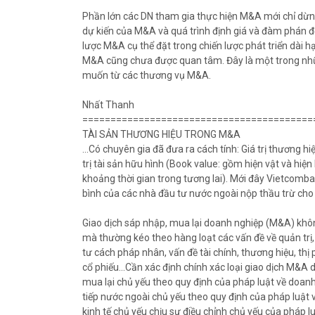
Phần lớn các DN tham gia thực hiện M&A mới chỉ dừng lạ
dự kiến của M&A và quá trình định giá và đàm phán để
lược M&A cụ thể đặt trong chiến lược phát triển dài 
M&A cũng chưa được quan tâm. Đây là một trong nhữn
muốn từ các thương vụ M&A.
Nhất Thanh
=========================================
TÀI SẢN THƯƠNG HIỆU TRONG M&A
...Có chuyên gia đã đưa ra cách tính: Giá trị thương h
trị tài sản hữu hình (Book value: gồm hiện vật và hiệ
khoảng thời gian trong tương lai). Mới đây Vietcomba
bình của các nhà đầu tư nước ngoài nộp thầu trừ cho tổ
Giao dịch sáp nhập, mua lại doanh nghiệp (M&A) khô
mà thường kéo theo hàng loạt các vấn đề về quản trị,
tư cách pháp nhân, vấn đề tài chính, thương hiệu, thị 
cổ phiếu…Cần xác định chính xác loại giao dịch M&A do
mua lại chủ yếu theo quy định của pháp luật về doanh
tiếp nước ngoài chủ yếu theo quy định của pháp luật v
kinh tế chủ yếu chịu sự điều chỉnh chủ yếu của pháp l