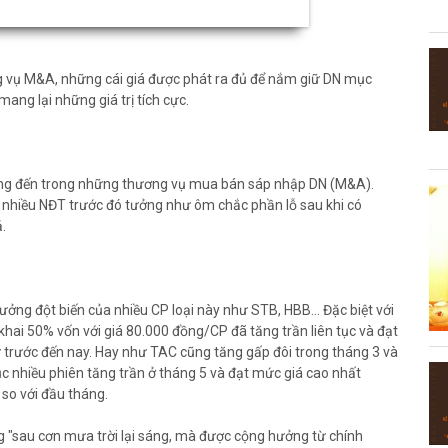
ng vụ M&A, những cái giá được phát ra đủ để nắm giữ DN mục
ang lại những giá trị tích cực.
ướng đến trong những thương vụ mua bán sáp nhập DN (M&A).
n nhiều NĐT trước đó tưởng như ôm chắc phần lỗ sau khi có
.
ưởng đột biến của nhiều CP loại này như STB, HBB… Đặc biệt với
i 50% vốn với giá 80.000 đồng/CP đã tăng trần liên tục và đạt
 trước đến nay. Hay như TAC cũng tăng gấp đôi trong tháng 3 và
c nhiều phiên tăng trần ở tháng 5 và đạt mức giá cao nhất
so với đầu tháng.
 "sau cơn mưa trời lại sáng, mà được cộng hưởng từ chính