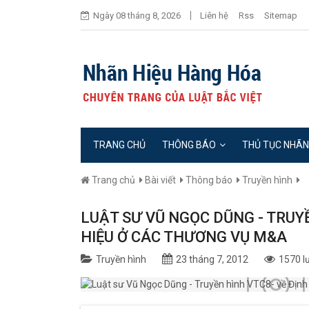
Ngày 08 tháng 8, 2026
Liên hệ
Rss
Sitemap
TRANG CHỦ
THÔNG BÁO
THỦ TỤC NHÃN
Trang chủ
Bài viết
Thông báo
Truyền hình
LUẬT SƯ VŨ NGỌC DŨNG - TRUY
HIỆU Ở CÁC THƯƠNG VỤ M&A
Truyền hình
23 tháng 7, 2012
1570 l