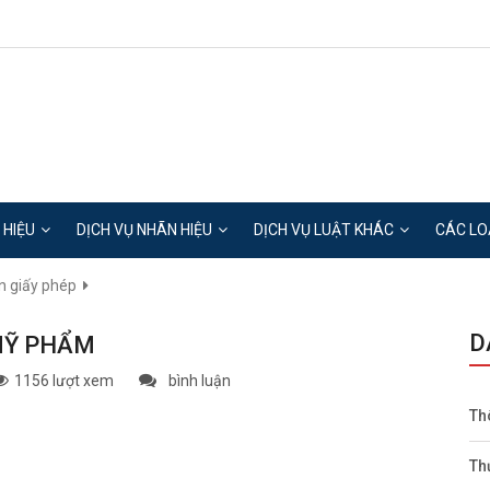
 HIỆU
DỊCH VỤ NHÃN HIỆU
DỊCH VỤ LUẬT KHÁC
CÁC LO
in giấy phép
D
 MỸ PHẨM
1156 lượt xem
bình luận
Th
Th