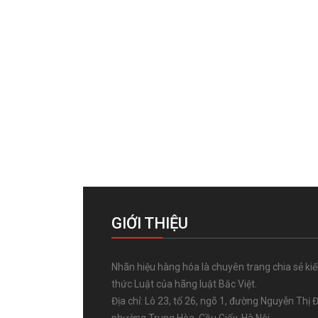
GIỚI THIỆU
Nhãn hiệu hàng hóa là chuyên trang chia sẻ ki
thức Luật của hãng luật Bắc Việt.
Địa chỉ: Lô 23, tổ 26, ngõ 1, đường Nguyễn Thị Đ