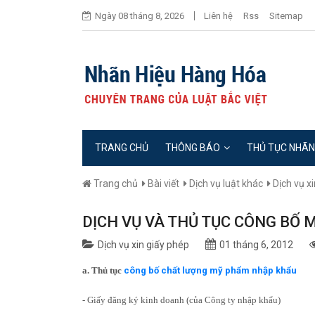
Ngày 08 tháng 8, 2026
Liên hệ
Rss
Sitemap
TRANG CHỦ
THÔNG BÁO
THỦ TỤC NHÃN
Trang chủ
Bài viết
Dịch vụ luật khác
Dịch vụ x
DỊCH VỤ VÀ THỦ TỤC CÔNG BỐ
Dịch vụ xin giấy phép
01 tháng 6, 2012
a. Thủ tục
công bố chất lượng mỹ phẩm nhập khẩu
- Giấy đăng ký kinh doanh (của Công ty nhập khẩu)