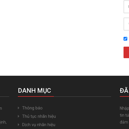
DANH MỤC
ĐĂ
Thông báo
ến
Nhập
tin t
Thủ tục nhãn hiệu
ịnh,
đảm 
Dịch vụ nhãn hiệu