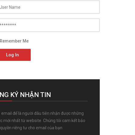
Remember Me
Log In
NG KÝ NHẬN TIN
 email để là người đâu tiên nhận được những
ức mới nhất từ website. Chúng tôi cam kết bảo
quyền riêng tư cho email của bạn