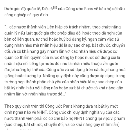
BIS
Dưới góc độ quốc tế, Điều 6
của Công ước Paris về bảo hộ sở hữu
công nghiệp có quy định:
“... các nước thành viên Liên hiệp có trách nhiệm, theo chức năng
quản lý nếu luật quốc gia cho phép điều đó, hoặc theo đề nghị của
bên có liên quan, từ chối hoặc huỷ bỏ đăng ký, ngăn cấm việc sử
dụng nhãn hiệu mà nhãn hiệu đó là sự sao chép, bắt chước, chuyển
đổi, và có khả năng gây nhầm lẫn với các nhãn hiệu đã được cơ
quan có thẩm quyền của nước đăng ký hoặc nước sử dụng coi là
nhãn hiệu nổi tiếng tại nước đó như là nhãn hiệu thuộc về người
được hưởng lợi thế của Công ước và sử dụng trên các loại hàng hoá
giống hoặc tương tự. Những quy định này cũng được áp dụng trong
trường hợp thành phần chủ yếu của nhãn hiệu là sự sao chép của
bất kỳ nhãn hiệu nổi tiếng nào hoặc sự bắt chước có khả năng gây
nhầm lẫn với nhãn hiệu trước đó...”
Theo quy định trên thì Công ước Paris không đưa ra bất kỳ một
định nghĩa nào về NHNT. Công ước chỉ quy định nghĩa vụ của các
nước thành viên phải có cơ chế bảo hộ NHNT chống lại việc vi phạm
(sao chép, bắt chước, chuyển đổi, và có khả năng gây nhầm lẫn)