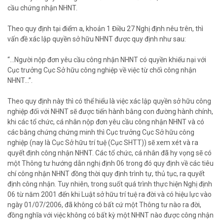
cầu chứng nhận NHNT.
Theo quy định tại điểm a, khoản 1 Điều 27 Nghị định nêu trên, thì
vấn đề xác lập quyền sở hữu NHNT được quy định như sau:
“...Người nộp đơn yêu cầu công nhận NHNT có quyền khiếu nại với
Cục trưởng Cục Sở hữu công nghiệp về việc từ chối công nhận
NHNT...”.
Theo quy định này thì có thể hiểu là việc xác lập quyền sở hữu công
nghiệp đối với NHNT sẽ được tiến hành bằng con đường hành chính,
khi các tổ chức, cá nhân nộp đơn yêu cầu công nhận NHNT và có
các bằng chứng chứng minh thì Cục trưởng Cục Sở hữu công
nghiệp (nay là Cục Sở hữu trí tuệ (Cục SHTT)) sẽ xem xét và ra
quyết định công nhận NHNT. Các tổ chức, cá nhân đã hy vọng sẽ có
một Thông tư hướng dẫn nghị định 06 trong đó quy định về các tiêu
chí công nhận NHNT đồng thời quy định trình tự, thủ tục, ra quyết
định công nhận. Tuy nhiên, trong suốt quá trình thực hiện Nghị định
06 từ năm 2001 đến khi Luật sở hữu trí tuệ ra đời và có hiệu lực vào
ngày 01/07/2006, đã không có bất cứ một Thông tư nào ra đời,
đồng nghĩa với việc không có bất kỳ một NHNT nào được công nhận