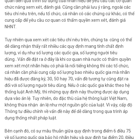
quan đến quá trình sử dụng của nhãn hiệu để yêu cầu các cơ quan
chức năng xem xét, đánh giá. Cũng cần phải lưu ý rằng, ngoài các
tiêu chí nêu trên, nếu tổ chức, cá nhân có các chứng cứ khác, có thể
cung cấp để yêu cầu cơ quan có thẩm quyền xem xét, đánh giá
NHNT.
Tuy nhiên qua xem xét các tiêu chí nêu trên, chúng ta cũng có thể
dễ dàng nhận thấy rất nhiều các quy định mang tính chất định
lượng, ví dụ như số lượng các quốc gia, số lượng người tiêu
dùng...Vấn đề đặt ra ở đây là khi cơ quan nhà nước có thẩm quyền
xem xét một nhãn hiệu có phải là nổi tiếng không thì các tổ chức,
cá nhân cần phải cung cấp số lượng bao nhiêu quốc gia mà nhãn
hiệu đã được đăng ký, 30, 50 hay 70, vấn đề tương tự cũng đặt ra
đối với số lượng người tiêu dùng. Nếu ở các quốc gia khác theo hệ
thống luật Anh Mỹ, thì những quy định này thường được áp dụng
dựa vào án lệ. Tuy nhiên, do đặc thù của hệ thông luật Việt Nam,
không thừa nhận án lệ như một nguồn gốc của luật. Vì vậy, cấp độ
Thông tư điều chỉnh về vấn đề này để dễ dàng trong qua trình áp
dụng thống nhất pháp luật.
Bên cạnh đó, có sự mâu thuẫn giữa quy định trong điểm 6 điều 75
về số lượng quốc gia bảo hộ nhãn hiệu và quy định tại điểm 20, Điều