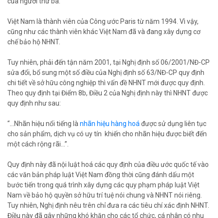
của người thứ ba.
Việt Nam là thành viên của Công ước Paris từ năm 1994. Vì vậy,
cũng như các thành viên khác Việt Nam đã và đang xây dựng cơ
chế bảo hộ NHNT.
Tuy nhiên, phải đến tận năm 2001, tại Nghị định số 06/2001/NĐ-CP
sửa đổi, bổ sung một số điều của Nghị định số 63/NĐ-CP quy định
chi tiết về sở hữu công nghiệp thì vấn đề NHNT mới được quy định.
Theo quy định tại Điểm 8b, Điều 2 của Nghị định này thì NHNT được
quy định như sau:
“...Nhãn hiệu nổi tiếng là
nhãn hiệu hàng hoá
được sử dụng liên tục
cho sản phẩm, dịch vụ có uy tín khiến cho nhãn hiệu được biết đến
một cách rộng rãi...”.
Quy định này đã nội luật hoá các quy định của điều ước quốc tế vào
các văn bản pháp luật Việt Nam đồng thời cũng đánh dấu một
bước tiến trong quá trình xây dựng các quy phạm pháp luật Việt
Nam về bảo hộ quyền sở hữu trí tuệ nói chung và NHNT nói riêng.
Tuy nhiên, Nghị định nêu trên chỉ đưa ra các tiêu chí xác định NHNT.
Điều này đã gây những khó khăn cho các tổ chức, cá nhân có nhu