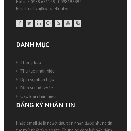
Hotline: 0988.631168 - 0938188889
Email: dichvu@bacvietluat.vn
DANH MỤC
Thông báo
Thủ tục nhãn hiệu
Dịch vụ nhãn hiệu
Dịch vụ luật khác
Các loại nhãn hiệu
ĐĂNG KÝ NHẬN TIN
Nhập email để là người đâu tiên nhận được những tin
tức mới nhất từ website. Chúng tôi cam kết bảo đảm