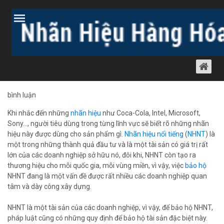
Trang chủ
Bài viết
BẢO HỘ NHÃN HIỆU NỔI TIẾNG
Bài viết
29 tháng 5, 2012
825 lượt xem
bình luận
Khi nhắc đến những
nhãn hiệu
như Coca-Cola, Intel, Microsoft,
Sony..., người tiêu dùng trong từng lĩnh vực sẽ biết rõ những nhãn
hiệu này được dùng cho sản phẩm gì.
Nhãn hiệu nổi tiếng
(
NHNT
) là
một trong những thành quả đầu tư và là một tài sản có giá trị rất
lớn của các doanh nghiệp sở hữu nó, đôi khi, NHNT còn tạo ra
thương hiệu cho mỗi quốc gia, mỗi vùng miền, vì vậy, việc
bảo hộ
NHNT đang là một vấn đề được rất nhiều các doanh nghiệp quan
tâm và dày công xây dựng.
NHNT là một tài sản của các doanh nghiệp, vì vậy, để bảo hộ NHNT,
pháp luật cũng có những quy định để bảo hộ tài sản đặc biệt này.