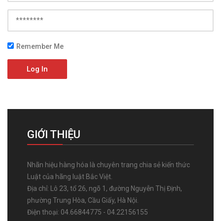
Remember Me
Log In
GIỚI THIỆU
Nhãn hiệu hàng hóa là chuyên trang chia sẻ kiến thức
Luật của hãng luật Bắc Việt.
Địa chỉ: Lô 23, tổ 26, ngõ 1, đường Nguyễn Thị Định,
phường Trung Hòa, Cầu Giấy, Hà Nội.
Điện thoại: 04.66844775 - 04.22156155