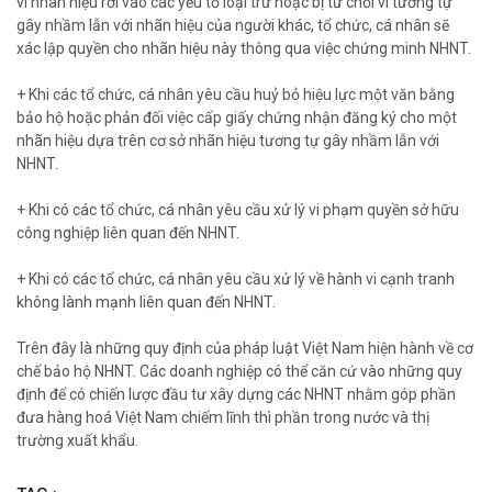
vì nhãn hiệu rơi vào các yếu tố loại trừ hoặc bị từ chối vì tương tự
gây nhầm lẫn với nhãn hiệu của người khác, tổ chức, cá nhân sẽ
xác lập quyền cho nhãn hiệu này thông qua việc chứng minh NHNT.
+ Khi các tổ chức, cá nhân yêu cầu huỷ bỏ hiệu lực một văn bằng
bảo hộ hoặc phản đối việc cấp giấy chứng nhận đăng ký cho một
nhãn hiệu dựa trên cơ sở nhãn hiệu tương tự gây nhầm lẫn với
NHNT.
+ Khi có các tổ chức, cá nhân yêu cầu xử lý vi phạm quyền sở hữu
công nghiệp liên quan đến NHNT.
+ Khi có các tổ chức, cá nhân yêu cầu xử lý về hành vi cạnh tranh
không lành mạnh liên quan đến NHNT.
Trên đây là những quy định của pháp luật Việt Nam hiện hành về cơ
chế bảo hộ NHNT. Các doanh nghiệp có thể căn cứ vào những quy
định để có chiến lược đầu tư xây dựng các NHNT nhằm góp phần
đưa hàng hoá Việt Nam chiếm lĩnh thì phần trong nước và thị
trường xuất khẩu.