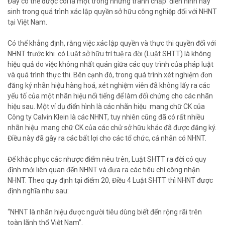
Đây có thể được coi là một trong những tranh chấp điển hình nảy
sinh trong quá trình xác lập quyền sở hữu công nghiệp đối với NHNT
tại Việt Nam.
Có thể khẳng định, rằng việc xác lập quyền và thực thi quyền đối với
NHNT trước khi có Luật sở hữu trí tuệ ra đời (Luật SHTT) là không
hiệu quả do việc không nhất quán giữa các quy trình của pháp luật
và quá trình thực thi. Bên cạnh đó, trong quá trình xét nghiệm đơn
đăng ký nhãn hiệu hàng hoá, xét nghiệm viên đã không lấy ra các
yếu tố của một nhãn hiệu nổi tiếng để làm đối chứng cho các nhãn
hiệu sau. Một ví dụ điển hình là các nhãn hiệu mang chữ CK của
Công ty Calvin Klein là các NHNT, tuy nhiên cũng đã có rất nhiều
nhãn hiệu mang chữ CK của các chử sở hữu khác đã được đăng ký.
Điều này đã gây ra các bất lợi cho các tổ chức, cá nhân có NHNT.
Để khắc phục các nhược điểm nêu trên, Luật SHTT ra đời có quy
định mới liên quan đến NHNT và đưa ra các tiêu chí công nhận
NHNT. Theo quy định tại điểm 20, Điều 4 Luật SHTT thì NHNT được
định nghĩa như sau:
“NHNT là nhãn hiệu được người tiêu dùng biết đến rộng rãi trên
toàn lãnh thổ Việt Nam”.