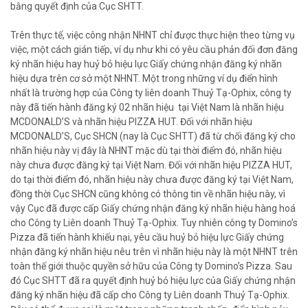
bằng quyết định của Cục SHTT.
Trên thực tế, việc công nhận NHNT chỉ được thực hiện theo từng vụ
việc, một cách gián tiếp, ví dụ như khi có yêu cầu phản đối đơn đăng
ký nhãn hiệu hay huỷ bỏ hiệu lực Giấy chứng nhận đăng ký nhãn
hiệu dựa trên cơ sở một NHNT. Một trong những ví dụ điển hình
nhất là trường hợp của Công ty liên doanh Thuỷ Tạ-Ophix, công ty
này đã tiến hành đăng ký 02 nhãn hiệu tại Việt Nam là nhãn hiệu
MCDONALD’S và nhãn hiệu PIZZA HUT. Đối với nhãn hiệu
MCDONALD’S, Cục SHCN (nay là Cục SHTT) đã từ chối đăng ký cho
nhãn hiệu này vị đây là NHNT mặc dù tại thời điểm đó, nhãn hiệu
này chưa được đăng ký tại Việt Nam. Đối với nhãn hiệu PIZZA HUT,
do tại thời điểm đó, nhãn hiệu này chưa được đăng ký tại Việt Nam,
đồng thời Cục SHCN cũng không có thông tin về nhãn hiệu này, vì
vậy Cục đã được cấp Giấy chứng nhận đăng ký nhãn hiệu hàng hoá
cho Công ty Liên doanh Thuỷ Tạ-Ophix. Tuy nhiên công ty Domino’s
Pizza đã tiến hành khiếu nại, yêu cầu huỷ bỏ hiệu lực Giấy chứng
nhận đăng ký nhãn hiệu nêu trên vì nhãn hiệu này là một NHNT trên
toàn thế giới thuộc quyền sở hữu của Công ty Domino’s Pizza. Sau
đó Cục SHTT đã ra quyết định huỷ bỏ hiệu lực của Giấy chứng nhận
đăng ký nhãn hiệu đã cấp cho Công ty Liên doanh Thuỷ Tạ-Ophix.