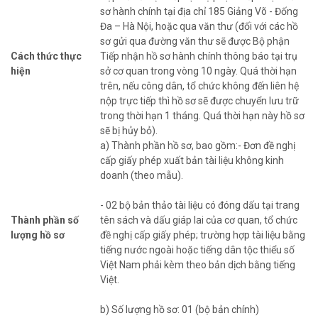
sơ hành chính tại địa chỉ 185 Giảng Võ - Đống
Đa – Hà Nội, hoặc qua văn thư (đối với các hồ
sơ gửi qua đường văn thư sẽ được Bộ phận
Cách thức thực
Tiếp nhận hồ sơ hành chính thông báo tại trụ
hiện
sở cơ quan trong vòng 10 ngày. Quá thời hạn
trên, nếu công dân, tổ chức không đến liên hệ
nộp trực tiếp thì hồ sơ sẽ được chuyển lưu trữ
trong thời hạn 1 tháng. Quá thời hạn này hồ sơ
sẽ bị hủy bỏ).
a) Thành phần hồ sơ, bao gồm:- Đơn đề nghị
cấp giấy phép xuất bản tài liệu không kinh
doanh (theo mẫu).
- 02 bộ bản thảo tài liệu có đóng dấu tại trang
Thành phần số
tên sách và dấu giáp lai của cơ quan, tổ chức
lượng hồ sơ
đề nghị cấp giấy phép; trường hợp tài liệu bằng
tiếng nước ngoài hoặc tiếng dân tộc thiểu số
Việt Nam phải kèm theo bản dịch bằng tiếng
Việt.
b) Số lượng hồ sơ: 01 (bộ bản chính)