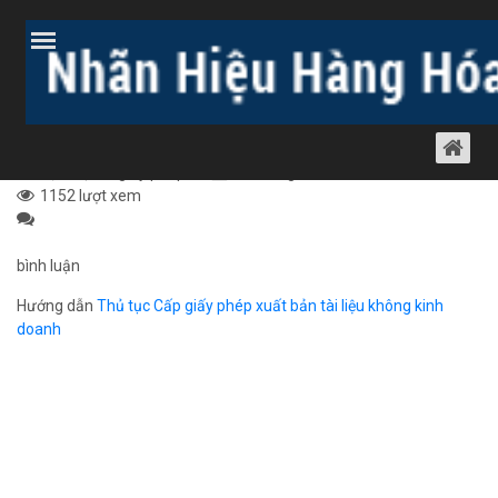
Trang chủ
Bài viết
Dịch vụ luật khác
Dịch vụ xin giấy phép
THỦ TỤC CẤP GIẤY PHÉP XUẤT BẢN TÀI
LIỆU KHÔNG KINH DOANH
Dịch vụ xin giấy phép
29 tháng 5, 2012
1152 lượt xem
bình luận
Hướng dẫn
Thủ tục Cấp giấy phép xuất bản tài liệu không kinh
doanh