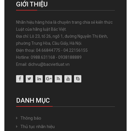
GIỚI THIỆU
Nhãn hiệu hàng hóa là chuyên trang chia sẻ kiến thức
Luật của hãng luật Bắc Việt.
Địa chỉ: Lô 23, tổ 26, ngõ 1, đường Nguyễn Thị Định,
phường Trung Hòa, Cầu Giấy, Hà Nội.
Điện thoại: 04.66844775 - 04.22156155
Hotline: 0988.631168 - 0938188889
Email: dichvu@bacvietluat.vn
DANH MỤC
Thông báo
Thủ tục nhãn hiệu