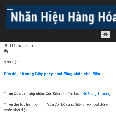
Trang chủ
Bài viết
Dịch vụ luật khác
Dịch vụ xin giấy phép
SỬA ĐỔI, BỔ SUNG GIẤY PHÉP HOẠT
ĐỘNG PHÂN PHỐI ĐIỆN
Dịch vụ xin giấy phép
16 tháng 8, 2012
1149 lượt xem
bình luận
Sửa đổi, bổ sung Giấy phép hoạt động phân phối điện
* Tên Cơ quan tiếp nhận:
Cục Điều tiết điện lực –
Bộ Công Thương
* Tên thủ tục hành chính:
Sửa đổi, bổ sung Giấy phép hoạt động
phân phối điện