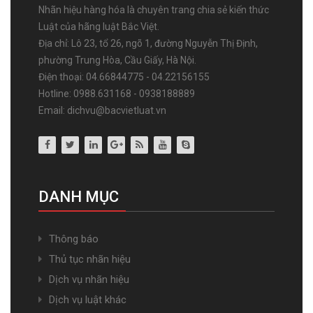
Nhãn hiệu hàng hóa là chuyên trang chia sẻ kiến thức
Luật của hãng luật Bắc Việt.
Địa chỉ: Lô 23, tổ 26, ngõ 1, đường Nguyễn Thị Định,
phường Trung Hòa, Cầu Giấy, Hà Nội.
Điện thoại: 04.66844775 - 04.22156155
Hotline: 0988.631168 - 0938188889
Email: dichvu@bacvietluat.vn
DANH MỤC
Thông báo
Thủ tục nhãn hiệu
Dịch vụ nhãn hiệu
Dịch vụ luật khác