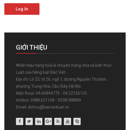
Log In
GIỚI THIỆU
Nhãn hiệu hàng hóa là chuyên trang chia sẻ kiến thức
Luật của hãng luật Bắc Việt.
Địa chỉ: Lô 23, tổ 26, ngõ 1, đường Nguyễn Thị Định,
phường Trung Hòa, Cầu Giấy, Hà Nội.
Điện thoại: 04.66844775 - 04.22156155
Hotline: 0988.631168 - 0938188889
Email: dichvu@bacvietluat.vn