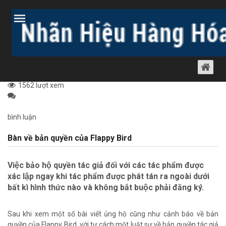
Trang chủ
Bài viết
Thủ tục nhãn hiệu
Tin bản quyền Việt
Nam
BÀN VỀ BẢN QUYỀN CỦA FLAPPY BIRD
Tin bản quyền Việt Nam
14 tháng 3, 2014
1562 lượt xem
bình luận
Bàn về bản quyền của Flappy Bird
Việc bảo hộ quyền tác giả đối với các tác phẩm được
xác lập ngay khi tác phẩm được phát tán ra ngoài dưới
bất kì hình thức nào và không bắt buộc phải đăng ký.
Sau khi xem một số bài viết ủng hộ cũng như cảnh báo về bản
quyền của Flappy Bird, với tư cách một luật sư về bản quyền tác giả