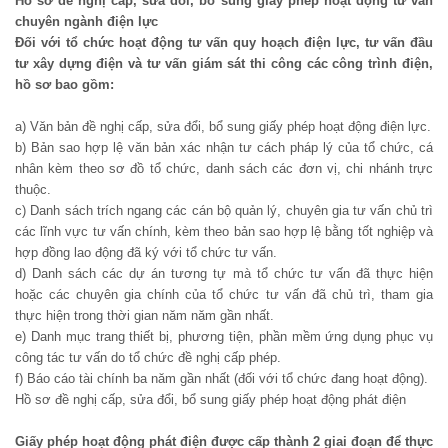
Hồ sơ đề nghị cấp, sửa đổi, bổ sung giấy phép hoạt động tư vấn
chuyên ngành điện lực
Đối với tổ chức hoạt động tư vấn quy hoạch điện lực, tư vấn đầu
tư xây dựng điện và tư vấn giám sát thi công các công trình điện,
hồ sơ bao gồm:
a) Văn bản đề nghị cấp, sửa đổi, bổ sung giấy phép hoạt động điện lực.
b) Bản sao hợp lệ văn bản xác nhận tư cách pháp lý của tổ chức, cá
nhân kèm theo sơ đồ tổ chức, danh sách các đơn vị, chi nhánh trực
thuộc.
c) Danh sách trích ngang các cán bộ quản lý, chuyên gia tư vấn chủ trì
các lĩnh vực tư vấn chính, kèm theo bản sao hợp lệ bằng tốt nghiệp và
hợp đồng lao động đã ký với tổ chức tư vấn.
d) Danh sách các dự án tương tự mà tổ chức tư vấn đã thực hiện
hoặc các chuyên gia chính của tổ chức tư vấn đã chủ trì, tham gia
thực hiện trong thời gian năm năm gần nhất.
e) Danh mục trang thiết bị, phương tiện, phần mềm ứng dụng phục vụ
công tác tư vấn do tổ chức đề nghị cấp phép.
f) Báo cáo tài chính ba năm gần nhất (đối với tổ chức đang hoạt động).
Hồ sơ đề nghị cấp, sửa đổi, bổ sung giấy phép hoạt động phát điện
Giấy phép hoạt động phát điện được cấp thành 2 giai đoạn để thực