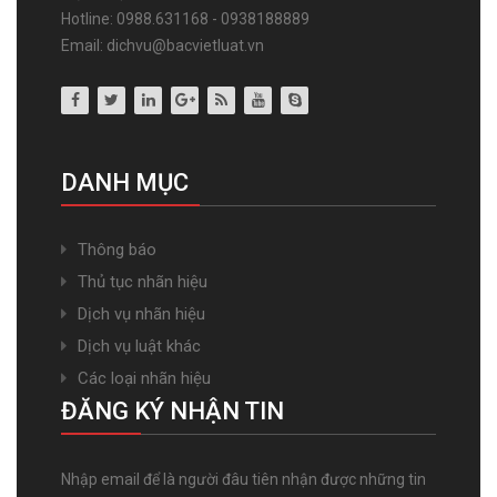
Hotline: 0988.631168 - 0938188889
Email: dichvu@bacvietluat.vn
DANH MỤC
Thông báo
Thủ tục nhãn hiệu
Dịch vụ nhãn hiệu
Dịch vụ luật khác
Các loại nhãn hiệu
ĐĂNG KÝ NHẬN TIN
Nhập email để là người đâu tiên nhận được những tin