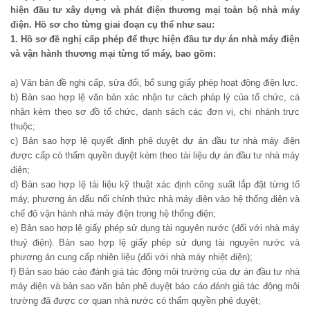
hiện đầu tư xây dựng và phát điện thương mại toàn bộ nhà máy
điện. Hồ sơ cho từng giai đoạn cụ thể như sau:
1. Hồ sơ đề nghị cấp phép để thực hiện đầu tư dự án nhà máy điện
và vận hành thương mại từng tổ máy, bao gồm:
a) Văn bản đề nghị cấp, sửa đổi, bổ sung giấy phép hoạt động điện lực.
b) Bản sao hợp lệ văn bản xác nhận tư cách pháp lý của tổ chức, cá
nhân kèm theo sơ đồ tổ chức, danh sách các đơn vị, chi nhánh trực
thuộc;
c) Bản sao hợp lệ quyết định phê duyệt dự án đầu tư nhà máy điện
được cấp có thẩm quyền duyệt kèm theo tài liệu dự án đầu tư nhà máy
điện;
d) Bản sao hợp lệ tài liệu kỹ thuật xác định công suất lắp đặt từng tổ
máy, phương án đấu nối chính thức nhà máy điện vào hệ thống điện và
chế độ vận hành nhà máy điện trong hệ thống điện;
e) Bản sao hợp lệ giấy phép sử dụng tài nguyên nước (đối với nhà máy
thuỷ điện). Bản sao hợp lệ giấy phép sử dụng tài nguyên nước và
phương án cung cấp nhiên liệu (đối với nhà máy nhiệt điện);
f) Bản sao báo cáo đánh giá tác động môi trường của dự án đầu tư nhà
máy điện và bản sao văn bản phê duyệt báo cáo đánh giá tác động môi
trường đã được cơ quan nhà nước có thẩm quyền phê duyệt;