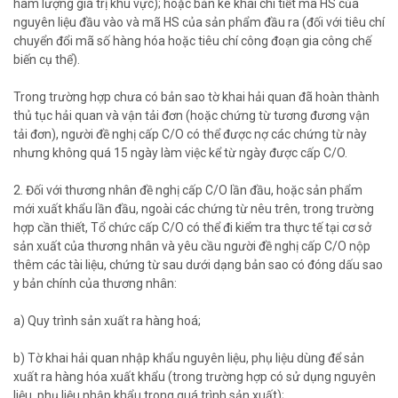
hàm lượng giá trị khu vực); hoặc bản kê khai chi tiết mã HS của
nguyên liệu đầu vào và mã HS của sản phẩm đầu ra (đối với tiêu chí
chuyển đổi mã số hàng hóa hoặc tiêu chí công đoạn gia công chế
biến cụ thể).
Trong trường hợp chưa có bản sao tờ khai hải quan đã hoàn thành
thủ tục hải quan và vận tải đơn (hoặc chứng từ tương đương vận
tải đơn), người đề nghị cấp C/O có thể được nợ các chứng từ này
nhưng không quá 15 ngày làm việc kể từ ngày được cấp C/O.
2. Đối với thương nhân đề nghị cấp C/O lần đầu, hoặc sản phẩm
mới xuất khẩu lần đầu, ngoài các chứng từ nêu trên, trong trường
hợp cần thiết, Tổ chức cấp C/O có thể đi kiểm tra thực tế tại cơ sở
sản xuất của thương nhân và yêu cầu người đề nghị cấp C/O nộp
thêm các tài liệu, chứng từ sau dưới dạng bản sao có đóng dấu sao
y bản chính của thương nhân:
a) Quy trình sản xuất ra hàng hoá;
b) Tờ khai hải quan nhập khẩu nguyên liệu, phụ liệu dùng để sản
xuất ra hàng hóa xuất khẩu (trong trường hợp có sử dụng nguyên
liệu, phụ liệu nhập khẩu trong quá trình sản xuất);