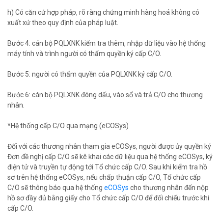
h) Có căn cứ hợp pháp, rõ ràng chứng minh hàng hoá không có
xuất xứ theo quy định của pháp luật.
Bước 4: cán bộ PQLXNK kiểm tra thêm, nhập dữ liệu vào hệ thống
máy tính và trình người có thẩm quyền ký cấp C/O.
Bước 5: người có thẩm quyền của PQLXNK ký cấp C/O.
Bước 6: cán bộ PQLXNK đóng dấu, vào sổ và trả C/O cho thương
nhân.
*Hệ thống cấp C/O qua mạng (eCOSys)
Đối với các thương nhân tham gia eCOSys, người được ủy quyền ký
Đơn đề nghị cấp C/O sẽ kê khai các dữ liệu qua hệ thống eCOSys, ký
điện tử và truyền tự động tới Tổ chức cấp C/O. Sau khi kiểm tra hồ
sơ trên hệ thống eCOSys, nếu chấp thuận cấp C/O, Tổ chức cấp
C/O sẽ thông báo qua hệ thống
eCOSys
cho thương nhân đến nộp
hồ sơ đầy đủ bằng giấy cho Tổ chức cấp C/O để đối chiếu trước khi
cấp C/O.