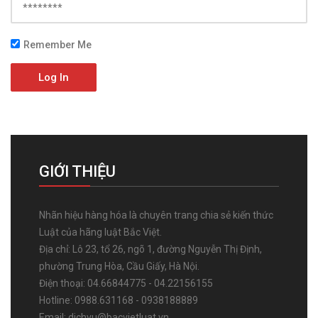
Remember Me
Log In
GIỚI THIỆU
Nhãn hiệu hàng hóa là chuyên trang chia sẻ kiến thức
Luật của hãng luật Bắc Việt.
Địa chỉ: Lô 23, tổ 26, ngõ 1, đường Nguyễn Thị Định,
phường Trung Hòa, Cầu Giấy, Hà Nội.
Điện thoại: 04.66844775 - 04.22156155
Hotline: 0988.631168 - 0938188889
Email: dichvu@bacvietluat.vn