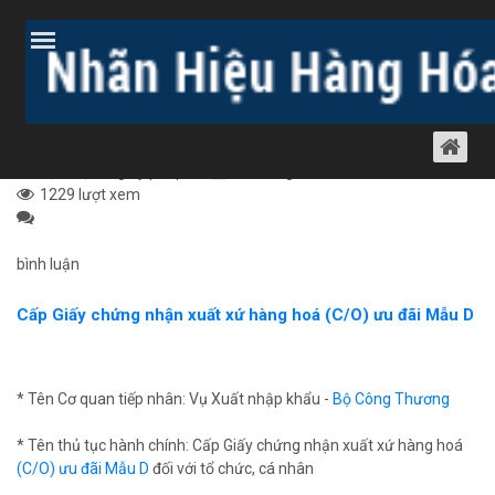
Trang chủ
Bài viết
Dịch vụ luật khác
Dịch vụ xin giấy phép
CẤP GIẤY CHỨNG NHẬN XUẤT XỨ HÀNG
HOÁ (C/O) ƯU ĐÃI MẪU D
Dịch vụ xin giấy phép
13 tháng 8, 2012
1229 lượt xem
bình luận
Cấp Giấy chứng nhận xuất xứ hàng hoá (C/O) ưu đãi Mẫu D
* Tên Cơ quan tiếp nhân: Vụ Xuất nhập khẩu -
Bộ Công Thương
* Tên thủ tục hành chính: Cấp Giấy chứng nhận xuất xứ hàng hoá
(C/O) ưu đãi Mẫu D
đối với tổ chức, cá nhân