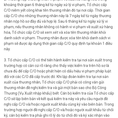
khoảng thời gian 6 tháng kể từ ngày xử lý vi phạm, Tổ chức cấp
C/O niêm yết công khai tên thương nhân đó tại nơi cấp. Thời gian
cấp C/O cho những thương nhân này là 7 ngày kể từ ngày thương
nhân nộp hồ sơ đầy đủ và hợp lệ. Sau 6 tháng kể từ ngày xử lý vi
phạm, nếu thương nhân không có hành vi vi phạm về xuất xứ hàng
hóa, Tổ chức cấp C/O sẽ xem xét và xóa tên thương nhân khỏi
danh sách vi phạm. Thương nhân được xóa tên khỏi danh sách vi
phạm sẽ được áp dụng thời gian cấp C/O quy định tại khoản 1 điều
này.
3. Tổ chức cấp C/O có thể tiến hành kiểm tra tại nơi sản xuất trong
trường hợp có căn cứ rõ ràng cho thấy việc kiểm tra trên hồ sơ là
chưa đủ để cấp C/O hoặc phát hiện có dấu hiệu vi phạm pháp luật
đối với các C/O đã cấp trước đó. Khi lập đoàn kiểm tra tại nơi sản
xuất của thương nhân, Tổ chức cấp C/O phải có công văn gửi
thương nhân đề nghị kiểm tra và gửi một bản sao cho Bộ Công
Thương (Vụ Xuất nhập khẩu) biết. Cán bộ kiểm tra của Tổ chức cấp
C/O sẽ lập biên bản về kết quả kiểm tra này và yêu cầu người đề
nghị cấp C/O và/hoặc người xuất khẩu cùng ký vào biên bản. Trong
trường hợp người đề nghị cấp C/O và/hoặc người xuất khẩu từ chối
ký, cán bộ kiểm tra phải ghi rõ lý do từ chối đó và ký xác nhận vào