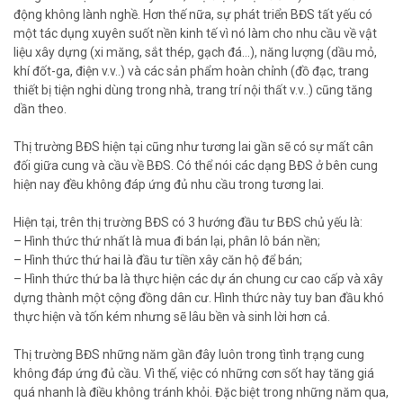
động không lành nghề. Hơn thế nữa, sự phát triển BĐS tất yếu có
một tác dụng xuyên suốt nền kinh tế vì nó làm cho nhu cầu về vật
liệu xây dựng (xi măng, sắt thép, gạch đá…), năng lượng (dầu mỏ,
khí đốt-ga, điện v.v..) và các sản phẩm hoàn chỉnh (đồ đạc, trang
thiết bị tiện nghi dùng trong nhà, trang trí nội thất v.v..) cũng tăng
dần theo.
Thị trường BĐS hiện tại cũng như tương lai gần sẽ có sự mất cân
đối giữa cung và cầu về BĐS. Có thể nói các dạng BĐS ở bên cung
hiện nay đều không đáp ứng đủ nhu cầu trong tương lai.
Hiện tại, trên thị trường BĐS có 3 hướng đầu tư BĐS chủ yếu là:
– Hình thức thứ nhất là mua đi bán lại, phân lô bán nền;
– Hình thức thứ hai là đầu tư tiền xây căn hộ để bán;
– Hình thức thứ ba là thực hiện các dự án chung cư cao cấp và xây
dựng thành một cộng đồng dân cư. Hình thức này tuy ban đầu khó
thực hiện và tốn kém nhưng sẽ lâu bền và sinh lời hơn cả.
Thị trường BĐS những năm gần đây luôn trong tình trạng cung
không đáp ứng đủ cầu. Vì thế, việc có những cơn sốt hay tăng giá
quá nhanh là điều không tránh khỏi. Đặc biệt trong những năm qua,