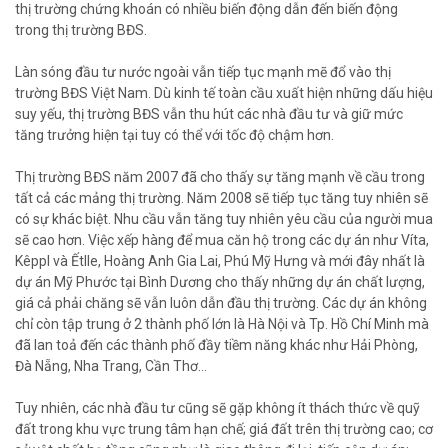
thị trường chứng khoán có nhiều biến động dẫn đến biến động
trong thị trường BĐS.
Làn sóng đầu tư nước ngoài vẫn tiếp tục mạnh mẽ đổ vào thị
trường BĐS Việt Nam. Dù kinh tế toàn cầu xuất hiện những dấu hiệu
suy yếu, thị trường BĐS vẫn thu hút các nhà đầu tư và giữ mức
tăng trưởng hiện tại tuy có thể với tốc độ chậm hơn.
Thị trường BĐS năm 2007 đã cho thấy sự tăng mạnh về cầu trong
tất cả các mảng thị trường. Năm 2008 sẽ tiếp tục tăng tuy nhiên sẽ
có sự khác biệt. Nhu cầu vẫn tăng tuy nhiên yêu cầu của người mua
sẽ cao hơn. Việc xếp hàng để mua căn hộ trong các dự án như Víta,
Kêppl và Ếtlle, Hoàng Anh Gia Lai, Phú Mỹ Hưng và mới đây nhất là
dự án Mỹ Phước tại Bình Dương cho thấy những dự án chất lượng,
giá cả phải chăng sẽ vẫn luôn dẫn đầu thị trường. Các dự án không
chỉ còn tập trung ở 2 thành phố lớn là Hà Nội và Tp. Hồ Chí Minh mà
đã lan toả đến các thành phố đầy tiềm năng khác như Hải Phòng,
Đà Nẵng, Nha Trang, Cần Thơ…
Tuy nhiên, các nhà đầu tư cũng sẽ gặp không ít thách thức về quỹ
đất trong khu vực trung tâm hạn chế; giá đất trên thị trường cao; cơ