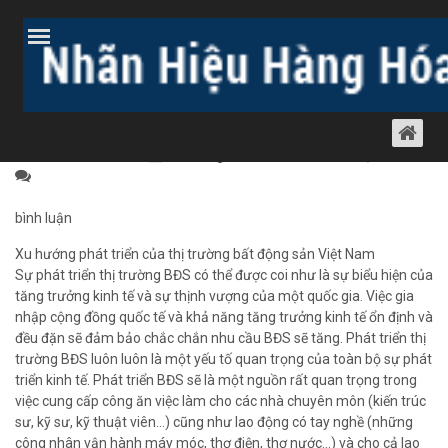
Trang chủ
Bài viết
Dịch vụ luật khác
Tư vấn đầu tư
XU HƯỚNG PHÁT TRIỂN CỦA THỊ
TRƯỜNG BẤT ĐỘNG SẢN VIỆT NAM
Tư vấn đầu tư
24 tháng 4, 2011
1225 lượt xem
bình luận
Xu hướng phát triển của thị trường bất động sản Việt Nam
Sự phát triển thị trường BĐS có thể được coi như là sự biểu hiện của
tăng trưởng kinh tế và sự thịnh vượng của một quốc gia. Việc gia
nhập cộng đồng quốc tế và khả năng tăng trưởng kinh tế ổn định và
đều đặn sẽ đảm bảo chắc chắn nhu cầu BĐS sẽ tăng. Phát triển thị
trường BĐS luôn luôn là một yếu tố quan trọng của toàn bộ sự phát
triển kinh tế. Phát triển BĐS sẽ là một nguồn rất quan trọng trong
việc cung cấp công ăn việc làm cho các nhà chuyên môn (kiến trúc
sư, kỹ sư, kỹ thuật viên…) cũng như lao động có tay nghề (những
công nhân vận hành máy móc, thợ điện, thợ nước…) và cho cả lao