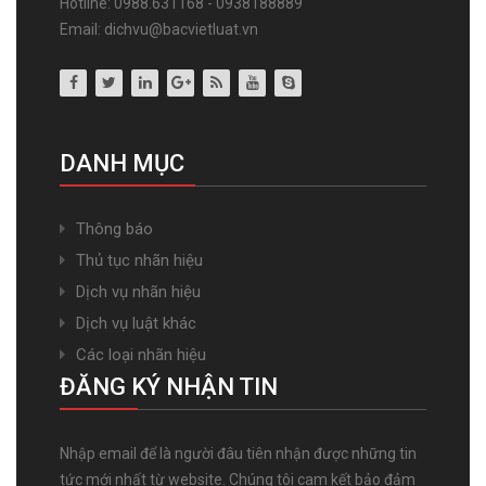
Hotline: 0988.631168 - 0938188889
Email: dichvu@bacvietluat.vn
DANH MỤC
Thông báo
Thủ tục nhãn hiệu
Dịch vụ nhãn hiệu
Dịch vụ luật khác
Các loại nhãn hiệu
ĐĂNG KÝ NHẬN TIN
Nhập email để là người đâu tiên nhận được những tin
tức mới nhất từ website. Chúng tôi cam kết bảo đảm