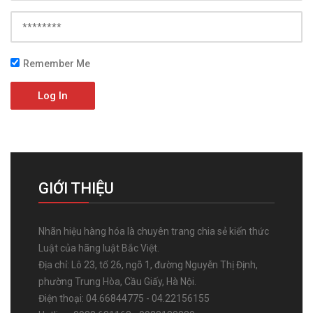
Remember Me
Log In
GIỚI THIỆU
Nhãn hiệu hàng hóa là chuyên trang chia sẻ kiến thức
Luật của hãng luật Bắc Việt.
Địa chỉ: Lô 23, tổ 26, ngõ 1, đường Nguyễn Thị Định,
phường Trung Hòa, Cầu Giấy, Hà Nội.
Điện thoại: 04.66844775 - 04.22156155