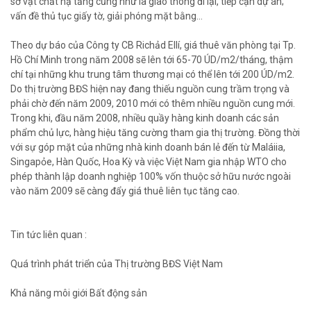
sở vật chất hạ tầng cũng như là giao thông đi lại, tiếp cận dự án;
vấn đề thủ tục giấy tờ, giải phóng mặt bằng…
Theo dự báo của Công ty CB Richảd Ellí, giá thuê văn phòng tại Tp.
Hồ Chí Minh trong năm 2008 sẽ lên tới 65-70 ÚD/m2/tháng, thậm
chí tại những khu trung tâm thương mại có thể lên tới 200 ÚD/m2.
Do thị trường BĐS hiện nay đang thiếu nguồn cung trầm trọng và
phải chờ đến năm 2009, 2010 mới có thêm nhiều nguồn cung mới.
Trong khi, đầu năm 2008, nhiều quầy hàng kinh doanh các sản
phẩm chủ lực, hàng hiệu tăng cường tham gia thị trường. Đồng thời
với sự góp mặt của những nhà kinh doanh bán lẻ đến từ Maláiia,
Singapỏe, Hàn Quốc, Hoa Kỳ và việc Việt Nam gia nhập WTO cho
phép thành lập doanh nghiệp 100% vốn thuộc sở hữu nước ngoài
vào năm 2009 sẽ càng đẩy giá thuê liên tục tăng cao.
Tin tức liên quan :
Quá trình phát triển của Thị trường BĐS Việt Nam
Khả năng môi giới Bất động sản