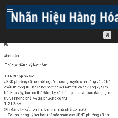
Trang chủ
Bài viết
Dịch vụ luật khác
Luật sư tranh tụng
TƯ VẤN ĐĂNG KÝ KẾT HÔN
Luật sư tranh tụng
01 tháng 10, 2013
1229 lượt xem
bình luận
Thủ tục đăng ký kết hôn
:
1.1 Nơi nộp hồ sơ:
UBND phường xã nơi một người thường xuyên sinh sống và có hộ
khẩu thường trú, hoặc nơi một người tạm trú và có đăng ký tạm
trú. Như vậy, bạn có thể đăng ký kết hôn tại nơi các bạn đang tạm
trú và không phải về địa phương cư trú.
1
.2 Hồ sơ:
(Khi đăng ký kết hôn, hai bên nam nữ phải có mặt)
1. Tờ khai đăng ký kết hôn (có xác nhận của UBND phường xã nơi