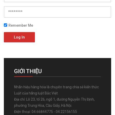
Remember Me
Log In
GIỚI THIỆU
Nhãn hiệu hàng hóa là chuyên trang chia sẻ kiến thức
Luật của hãng luật Bắc Việt.
Địa chỉ: Lô 23, tổ 26, ngõ 1, đường Nguyễn Thị Định,
phường Trung Hòa, Cầu Giấy, Hà Nội.
Điện thoại: 04.66844775 - 04.22156155