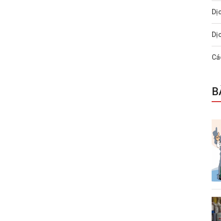
Dị
Dị
Cá
B