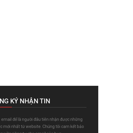
NG KÝ NHẬN TIN
 email để là người đâu tiên nhận được những
ức mới nhất từ website. Chúng tôi cam kết bảo