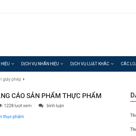
 HIỆU
DỊCH VỤ NHÃN HIỆU
DỊCH VỤ LUẬT KHÁC
CÁC LO
in giấy phép
D
UẢNG CÁO SẢN PHẨM THỰC PHẨM
1228 lượt xem
bình luận
Th
ẩm thực phẩm
Th