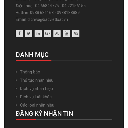
Điện thoại: 04.66844775 - 04.22156155
Hotline: 0988.631168 - 0938188889
Email: dichvu@bacvietluat.vn
DANH MỤC
Thông báo
Thủ tục nhãn hiệu
Dịch vụ nhãn hiệu
Dịch vụ luật khác
Các loại nhãn hiệu
ĐĂNG KÝ NHẬN TIN