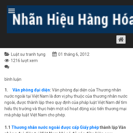
Trang chủ
Bài viết
Dịch vụ luật khác
Luật sư tranh tụng
THÀNH LẬP VPĐD, CHI NHÁNH CỦA
THƯƠNG NHÂN NƯỚC NGOÀI TẠI VIỆT
NAM
Luật sư tranh tụng
01 tháng 6, 2012
1216 lượt xem
bình luận
1.
Văn phòng đại diện
:
Văn phòng đại diện của Thương nhân
nước ngoài tại Việt Nam là đơn vị phụ thuộc của thương nhân nước
ngoài, được thành lập theo quy định của pháp luật Việt Nam để tìm
hiểu thị trường và thực hiện một số hoạt động xúc tiến thương mại
mà pháp luật Việt Nam cho phép.
1.1
Thương nhân nước ngoài được cấp Giấy phép
thành lập Văn