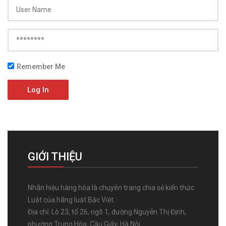
Remember Me
Log In
GIỚI THIỆU
Nhãn hiệu hàng hóa là chuyên trang chia sẻ kiến thức
Luật của hãng luật Bắc Việt.
Địa chỉ: Lô 23, tổ 26, ngõ 1, đường Nguyễn Thị Định,
phường Trung Hòa, Cầu Giấy, Hà Nội.