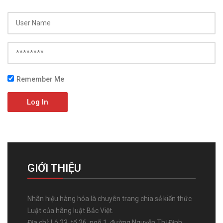
Remember Me
Log In
GIỚI THIỆU
Nhãn hiệu hàng hóa là chuyên trang chia sẻ kiến thức
Luật của hãng luật Bắc Việt.
Địa chỉ: Lô 23, tổ 26, ngõ 1, đường Nguyễn Thị Định,