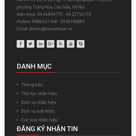
phường Trung Hòa, Cầu Giấy, Hà Nội.
Điện thoại: 04.66844775 - 04.22156155
Hotline: 0988.631168 - 0938188889
Email: dichvu@bacvietluat.vn
DANH MỤC
Thông báo
Thủ tục nhãn hiệu
Dịch vụ nhãn hiệu
Dịch vụ luật khác
Các loại nhãn hiệu
ĐĂNG KÝ NHẬN TIN