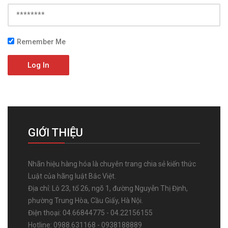
Remember Me
Log In
GIỚI THIỆU
Nhãn hiệu hàng hóa là chuyên trang chia sẻ kiến thức
Luật của hãng luật Bắc Việt.
Địa chỉ: Lô 23, tổ 26, ngõ 1, đường Nguyễn Thị Định,
phường Trung Hòa, Cầu Giấy, Hà Nội.
Điện thoại: 04.66844775 - 04.22156155
Hotline: 0988.631168 - 0938188889