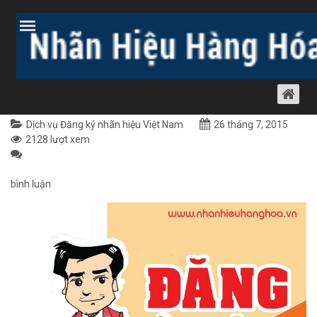
Trang chủ
Bài viết
Dịch vụ nhãn hiệu
Dịch vụ Đăng ký nhãn
hiệu Việt Nam
HỒ SƠ NỘP ĐƠN ĐĂNG KÝ NHÃN HIỆU
TẬP THỂ
Dịch vụ Đăng ký nhãn hiệu Việt Nam
26 tháng 7, 2015
2128 lượt xem
bình luận