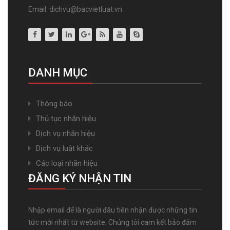
Email: dichvu@bacvietluat.vn
DANH MỤC
Thông báo
Thủ tục nhãn hiệu
Dịch vụ nhãn hiệu
Dịch vụ luật khác
Các loại nhãn hiệu
ĐĂNG KÝ NHẬN TIN
Nhập email để là người đâu tiên nhận được những tin
tức mới nhất từ website. Chúng tôi cam kết bảo đảm