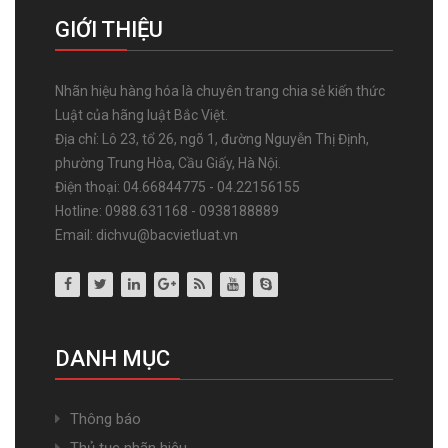
GIỚI THIỆU
Nhãn hiệu hàng hóa là chuyên trang chia sẻ kiến thức
Luật của hãng luật Bắc Việt.
Địa chỉ: Lô 23, tổ 26, ngõ 1, đường Nguyễn Thị Định,
phường Trung Hòa, Cầu Giấy, Hà Nội.
Điện thoại: 04.66844775 - 04.22156155
Hotline: 0988.631168 - 0938188889
Email: dichvu@bacvietluat.vn
DANH MỤC
Thông báo
Thủ tục nhãn hiệu