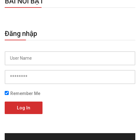
BÀI NỔI BẬT
Đăng nhập
Remember Me
Log In