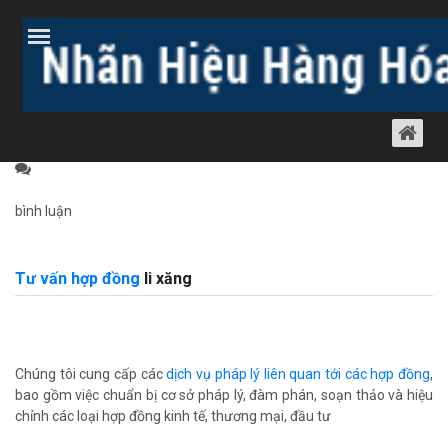
Trang chủ
Bài viết
Dịch vụ luật khác
Tư vấn hợp đồng
DỊCH VỤ SOẠN THẢO HỢP ĐỒNG LI XĂNG
Tư vấn hợp đồng
28 tháng 5, 2012
1296 lượt xem
bình luận
Tư vấn hợp đồng
li xăng
Chúng tôi cung cấp các
dịch vụ pháp lý liên quan tới các hợp đồng
,
bao gồm việc chuẩn bị cơ sở pháp lý, đàm phán, soạn thảo và hiệu
chỉnh các loại hợp đồng kinh tế, thương mại, đầu tư