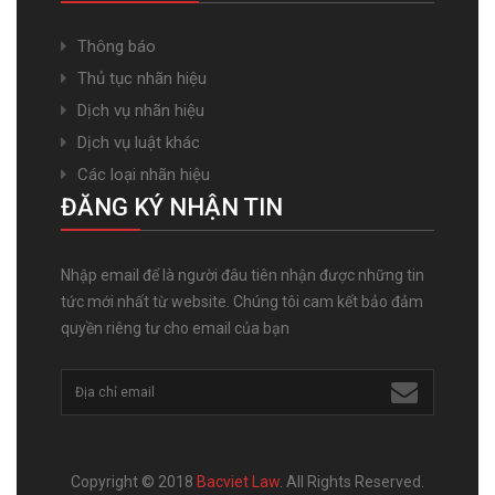
Thông báo
Thủ tục nhãn hiệu
Dịch vụ nhãn hiệu
Dịch vụ luật khác
Các loại nhãn hiệu
ĐĂNG KÝ NHẬN TIN
Nhập email để là người đâu tiên nhận được những tin
tức mới nhất từ website. Chúng tôi cam kết bảo đảm
quyền riêng tư cho email của bạn
Copyright © 2018
Bacviet Law
. All Rights Reserved.