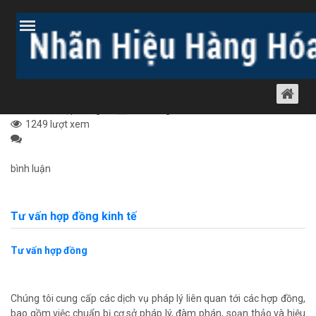
Trang chủ
Bài viết
Dịch vụ luật khác
Tư vấn hợp đồng
DỊCH VỤ SOẠN THẢO HỢP ĐỒNG HỢP
TÁC KINH DOANH
Tư vấn hợp đồng
28 tháng 5, 2012
1249 lượt xem
bình luận
Tư vấn hợp đồng kinh tế
Tư vấn hợp đồng
Chúng tôi cung cấp các dịch vụ pháp lý liên quan tới các hợp đồng,
bao gồm việc chuẩn bị cơ sở pháp lý, đàm phán, soạn thảo và hiệu