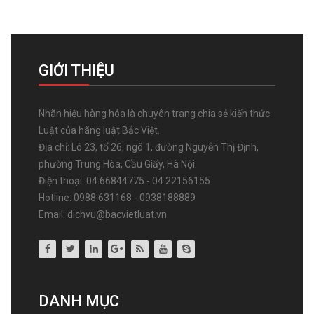
GIỚI THIỆU
Nhãn hiệu hàng hóa là chuyên trang chia sẻ kiến thức
Luật của hãng luật Bắc Việt.
Địa chỉ: Lô 23, tổ 26, ngõ 1, đường Nguyễn Thị Định,
phường Trung Hòa, Cầu Giấy, Hà Nội.
Điện thoại: 04.66844775 - 04.22156155
Hotline: 0988.631168 - 0938188889
Email: dichvu@bacvietluat.vn
DANH MỤC