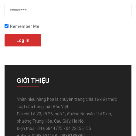
Remember Me
Log In
GIỚI THIỆU
Nhãn hiệu hàng hóa là chuyên trang chia sẻ kiến thức
Luật của hãng luật Bắc Việt.
Địa chỉ: Lô 23, tổ 26, ngõ 1, đường Nguyễn Thị Định,
phường Trung Hòa, Cầu Giấy, Hà Nội.
Điện thoại: 04.66844775 - 04.22156155
Hotline: 0988.631168 - 0938188889