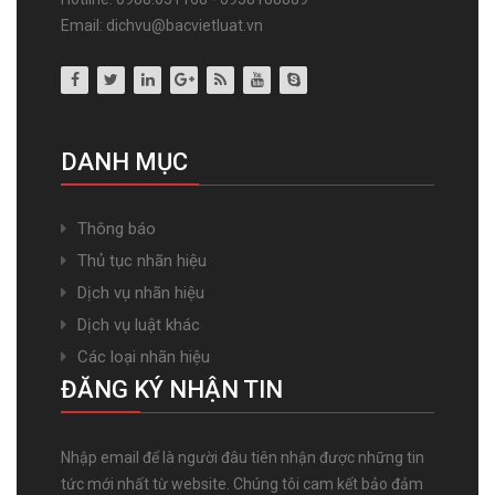
Email: dichvu@bacvietluat.vn
DANH MỤC
Thông báo
Thủ tục nhãn hiệu
Dịch vụ nhãn hiệu
Dịch vụ luật khác
Các loại nhãn hiệu
ĐĂNG KÝ NHẬN TIN
Nhập email để là người đâu tiên nhận được những tin
tức mới nhất từ website. Chúng tôi cam kết bảo đảm