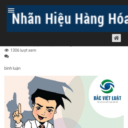
Trang chủ
Bài viết
Thủ tục nhãn hiệu
Thủ tục bản quyền
LUẬT SƯ CUNG CẤP DỊCH VỤ XIN XUẤT
BẢN BẢN TIN, TÀI LIỆU, TỜ RƠI.
Thủ tục bản quyền
01 tháng 5, 2009
1306 lượt xem
bình luận