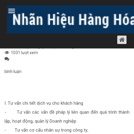
Trang chủ
Bài viết
Dịch vụ luật khác
Thành lập công ty
DỊCH VỤ THÀNH LẬP DOANH NGHIỆP TẠI
BẮC NINH
Thành lập công ty
11 tháng 3, 2011
1031 lượt xem
bình luận
I. Tư vấn chi tiết dịch vụ cho khách hàng
- Tư vấn các vấn đề pháp lý liên quan đến quá trình thành
lập, hoạt động, quản lý Doanh nghiệp
- Tư vấn cơ cấu nhân sự trong công ty;