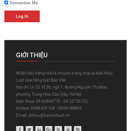
Remember Me
Log In
GIỚI THIỆU
Nhãn hiệu hàng hóa là chuyên trang chia sẻ kiến thức
Luật của hãng luật Bắc Việt.
Địa chỉ: Lô 23, tổ 26, ngõ 1, đường Nguyễn Thị Định,
phường Trung Hòa, Cầu Giấy, Hà Nội.
Điện thoại: 04.66844775 - 04.22156155
Hotline: 0988.631168 - 0938188889
Email: dichvu@bacvietluat.vn