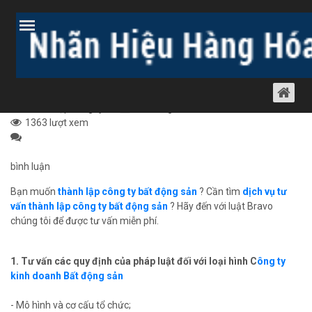
Trang chủ
Bài viết
Dịch vụ luật khác
Thành lập công ty
DỊCH VỤ THÀNH LẬP CÔNG TY BẤT
ĐỘNG SẢN
Thành lập công ty
30 tháng 5, 2012
1363 lượt xem
bình luận
Bạn muốn
thành lập công ty bất động sản
? Cần tìm
dịch vụ tư
vấn thành lập công ty bất động sản
? Hãy đến với luật Bravo
chúng tôi để được tư vấn miễn phí.
1. Tư vấn các quy định của pháp luật đối với loại hình C
ông ty
kinh doanh Bất động sản
- Mô hình và cơ cấu tổ chức;