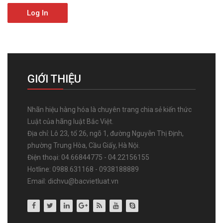
Log In
GIỚI THIỆU
Nhãn hiệu hàng hóa là chuyên trang chia sẻ kiến thức
Luật của hãng luật Bắc Việt.
Địa chỉ: Lô 23, tổ 26, ngõ 1, đường Nguyễn Thị Định,
phường Trung Hòa, Cầu Giấy, Hà Nội.
Điện thoại: 04.66844775 - 04.22156155
Hotline: 0988.631168 - 0938188889
Email: dichvu@bacvietluat.vn