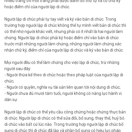
nhiều trang thì mỗi trang phải được đánh số thứ tự và có chữ ký
hoặc điểm chỉ của người lập di chúc.
Người lập di chúc phải tự tay viết và ký vào bản di chúc. Trong
trường hợp người lập di chúc không thể tự mình viết bản di chúc thì
có thể nhờ người khác viết, nhưng phải có ít nhất là hai người làm
chứng. Người lập di chúc phải ký hoặc điểm chỉ vào bản di chúc
trước mặt những người làm chứng; những người làm chứng xác
nhận chữ ký, điểm chỉ của người lập di chúc và ký vào bản di chúc.
Mọi người đều có thể làm chứng cho việc lập di chúc, trừ những
người sau đây:
- Người thừa kế theo di chúc hoặc theo pháp luật của người lập di
chúc;
- Người có quyền, nghĩa vụ tài sản liên quan tới nội dung di chúc;
- Người chưa đủ mười tám tuổi, người không có năng lực hành vi
dân sự.
Người lập di chúc có thể yêu cầu công chứng hoặc chứng thực bản
di chúc. Người lập di chúc có thể sửa đổi, bổ sung, thay thế, huỷ bỏ
di chúc vào bất cứ lúc nào. Trong trường hợp người lập di chúc bổ
sung di chúc thì di chúc đã lập và phần bổ sung có hiệu lực pháp