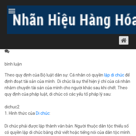
Trang chủ
Bài viết
Dịch vụ luật khác
Luật sư tranh tụng
DI CHÚC VÀ CÁC YẾU TỐ TRONG DI CHÚC
Luật sư tranh tụng
02 tháng 6, 2012
1114 lượt xem
bình luận
Theo quy định của Bộ luật dân sự: Cá nhân có quyền
lập di chúc
để
định đoạt tài sản của mình. Di chúc là sự thể hiện ý chí của cá nhân
nhằm chuyển tài sản của mình cho người khác sau khi chết. Theo
quy định của pháp luật, di chúc có các yếu tố pháp lý sau:
dichuc2
1. Hình thức của
Di chúc
:
Di chúc phải được lập thành văn bản. Người thuộc dân tộc thiểu số
có quyền lập di chúc bằng chữ viết hoặc tiếng nói của dân tộc mình.