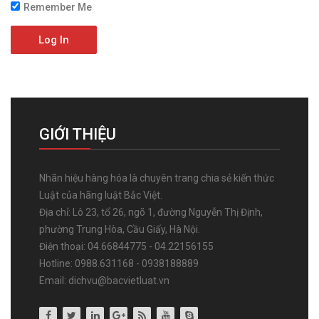
Remember Me
Log In
GIỚI THIỆU
Nhãn hiệu hàng hóa là chuyên trang chia sẻ kiến thức
Luật của hãng luật Bắc Việt.
Địa chỉ: Lô 23, tổ 26, ngõ 1, đường Nguyễn Thị Định,
phường Trung Hòa, Cầu Giấy, Hà Nội.
Điện thoại: 04.66844775 - 04.22156155
Hotline: 0988.631168 - 0938188889
Email: dichvu@bacvietluat.vn