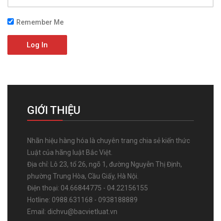
Remember Me
Log In
GIỚI THIỆU
Nhãn hiệu hàng hóa là chuyên trang chia sẻ kiến thức
Luật của hãng luật Bắc Việt.
Địa chỉ: Lô 23, tổ 26, ngõ 1, đường Nguyễn Thị Định,
phường Trung Hòa, Cầu Giấy, Hà Nội.
Điện thoại: 04.66844775 - 04.22156155
Hotline: 0988.631168 - 0938188889
Email: dichvu@bacvietluat.vn