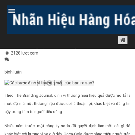
Trang chủ
Bài viết
Thủ tục nhãn hiệu
Định vị thương hiệu
CÁC BƯỚC ĐỊNH VỊ THƯƠNG HIỆU CỦA
BẠN RA SAO?
Định vị thương hiệu
30 tháng 11, 2019
2128 lượt xem
bình luận
Theo The Branding Journal, định vị thương hiệu hiệu quả được mô tả là
mức độ mà một thương hiệu được coi là thuận lợi, khác biệt và đáng tin
cậy trong tâm trí người tiêu dùng.
Nhiều năm trước, một công ty soda đã quyết định làm một cái gì đó
khác biệt với hương vị và giờ đây, Coca-Cola được hàng triệu người trên