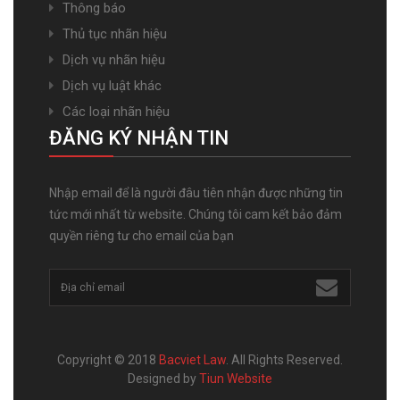
Thông báo
Thủ tục nhãn hiệu
Dịch vụ nhãn hiệu
Dịch vụ luật khác
Các loại nhãn hiệu
ĐĂNG KÝ NHẬN TIN
Nhập email để là người đâu tiên nhận được những tin
tức mới nhất từ website. Chúng tôi cam kết bảo đảm
quyền riêng tư cho email của bạn
Copyright © 2018
Bacviet Law
. All Rights Reserved.
Designed by
Tiun Website