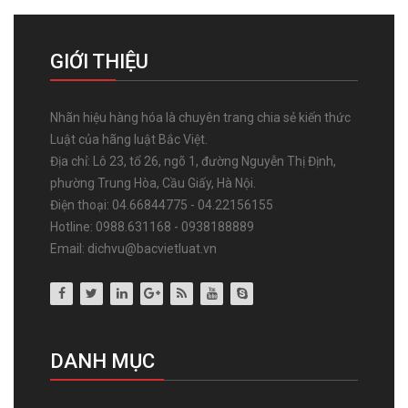
GIỚI THIỆU
Nhãn hiệu hàng hóa là chuyên trang chia sẻ kiến thức
Luật của hãng luật Bắc Việt.
Địa chỉ: Lô 23, tổ 26, ngõ 1, đường Nguyễn Thị Định,
phường Trung Hòa, Cầu Giấy, Hà Nội.
Điện thoại: 04.66844775 - 04.22156155
Hotline: 0988.631168 - 0938188889
Email: dichvu@bacvietluat.vn
DANH MỤC