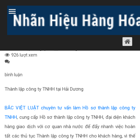
Trang chủ
Bài viết
Dịch vụ luật khác
Thành lập công ty
THÀNH LẬP CÔNG TY TNHH TẠI HẢI
DƯƠNG
Thành lập công ty
16 tháng 3, 2011
926 lượt xem
bình luận
Thành lập công ty TNHH tại Hải Dương
BẮC VIỆT LUẬT chuyên tư vấn làm Hồ sơ thành lập công ty
TNHH
, cung cấp Hồ sơ thành lập công ty TNHH, đại diện khách
hàng giao dịch với cơ quan nhà nước để đẩy nhanh việc hoàn
tất các thủ tục Thành lập công ty TNHH cho khách hàng, vì thế