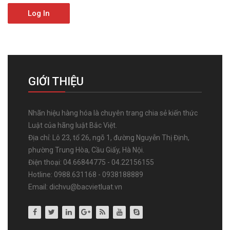
Log In
GIỚI THIỆU
Nhãn hiệu hàng hóa là chuyên trang chia sẻ kiến thức
Luật của hãng luật Bắc Việt.
Địa chỉ: Lô 23, tổ 26, ngõ 1, đường Nguyễn Thị Định,
phường Trung Hòa, Cầu Giấy, Hà Nội.
Điện thoại: 04.66844775 - 04.22156155
Hotline: 0988.631168 - 0938188889
Email: dichvu@bacvietluat.vn