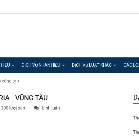
 HIỆU
DỊCH VỤ NHÃN HIỆU
DỊCH VỤ LUẬT KHÁC
CÁC LO
 công ty
D
RỊA - VŨNG TÀU
1190 lượt xem
bình luận
Th
Th